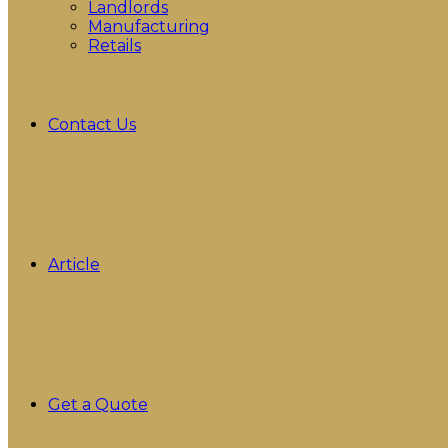
Landlords
Manufacturing
Retails
Contact Us
Article
Get a Quote