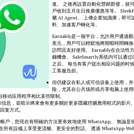
進。 之後再設置自動化營銷群發，就
戶收到五月生日推廣優惠等等。 SleekF
屬 AI Agent。 上傳企業知識庫，即可
料、加速客戶轉化等。
Earnably是一個平台，允許用戶通
美元，用戶可以輕鬆地將閒暇時間轉換
訪問且友好使用。 Earnably在
錢機會。 SaleSmartly系统内
之后。 每当有客户提出相应问题的时候，S
工客服负担。
但仍建议在私人或可信设备上使用，并
险，尤其在公共场所或共享电脑上使用
了解与移动应用程序相比某些限制。
鏈接和信息，並暗示將來會有更多關於更多隱藏挖礦應用程式的影片
回复方式。
戶，您現在有明確的方法更有效地使用 WhatsApp。 無論是個
有設備上享受更流暢、更安全的對話。 透過 WhatsApp W