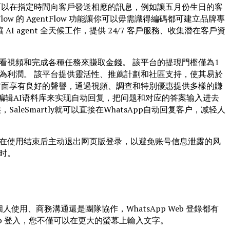
可以在指定時間向客戶發送相應的訊息，例如讓五月份生日的客
low 的 AgentFlow 功能讓你可以毋需識得編碼都可建立品牌專
讓 AI agent 全天候工作，提供 24/7 客戶服務、收集潛在客戶資
過觀看視頻和完成各種任務來賺取金錢。 該平台的提現門檻僅為1
為利潤。 該平台提供靈活性、推薦計劃和社區支持，使其易於
合法性方面享有良好的聲譽，通過視頻、調查和特別優惠提供多樣的賺
可以通过编辑AI语料库来实现自动回复，把问题和对应的答案输入进去
aleSmartly就可以直接在WhatsApp自动回复客户，减轻人
在使用结束后主动退出网页版登录，以避免账号信息泄露的风
时。
。
人使用、商務溝通還是團隊協作，WhatsApp Web 登錄都有
eb 登入，您不僅可以在更大的螢幕上輸入文字。