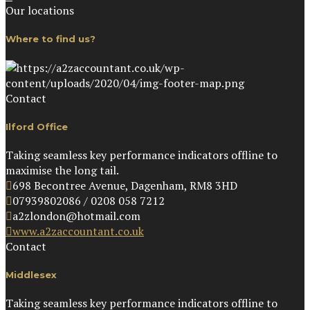
Our locations
Where to find us?
Contact
Ilford Office
Taking seamless key performance indicators offline to
maximise the long tail.
698 Becontree Avenue, Dagenham, RM8 3HD
07939802086 / 0208 058 7212
a2zlondon@hotmail.com
www.a2zaccountant.co.uk
Contact
Middlesex
Taking seamless key performance indicators offline to