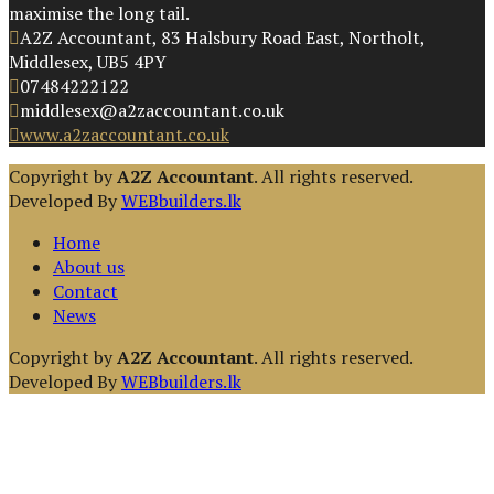
maximise the long tail.
A2Z Accountant, 83 Halsbury Road East, Northolt,
Middlesex, UB5 4PY
07484222122
middlesex@a2zaccountant.co.uk
www.a2zaccountant.co.uk
Copyright by
A2Z Accountant
. All rights reserved.
Developed By
WEBbuilders.lk
Home
About us
Contact
News
Copyright by
A2Z Accountant
. All rights reserved.
Developed By
WEBbuilders.lk