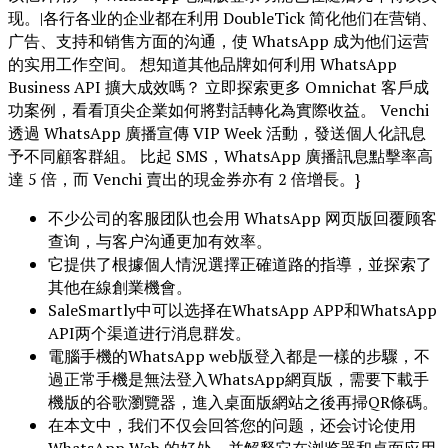
现。|各行各业的企业都在利用 DoubleTick 简化他们在营销、
广告、支持和销售方面的沟通，使 WhatsApp 成为他们运营
的实用工作空间。 想知道其他品牌如何利用 WhatsApp
Business API 擴大成效嗎？ 立即探索更多 Omnichat 客戶成
功案例，看看頂尖企業如何將對話轉化為實際收益。 Venchi
透過 WhatsApp 廣播宣傳 VIP Week 活動，發送個人化訊息
予不同顧客群組。 比起 SMS，WhatsApp 廣播訊息點擊率高
達 5 倍，而 Venchi 賣出的現金券亦有 2 倍增長。}
不少公司的客服团队也会用 WhatsApp 网页版回覆顾客
查询，与客户沟通更加有效率。
它提供了根據個人情況選擇正確道路的指導，並探索了
其他在線創業機會。
SaleSmartly中可以选择在WhatsApp APP和WhatsApp
API两个渠道进行消息群发。
電腦手機的WhatsApp web版登入都是一樣的步驟，不
過正常手機是無法登入WhatsApp網頁版，需要下載手
機版的谷歌瀏覽器，進入桌面版網站之後再掃QR條碼。
在本文中，我们不仅会回答您的问题，还会讨论使用