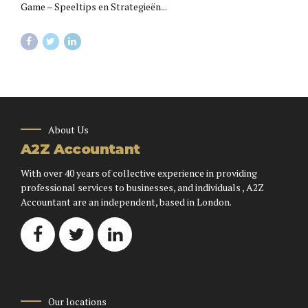
Game – Speeltips en Strategieën...
About Us
A2Z Accountant
With over 40 years of collective experience in providing
professional services to businesses, and individuals , A2Z
Accountant are an independent, based in London.
Our locations