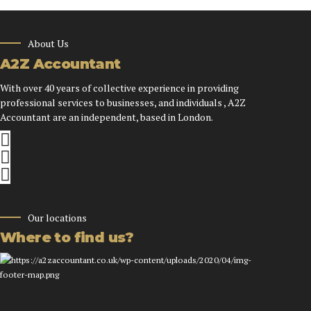
About Us
A2Z Accountant
With over 40 years of collective experience in providing
professional services to businesses, and individuals , A2Z
Accountant are an independent, based in London.
Our locations
Where to find us?