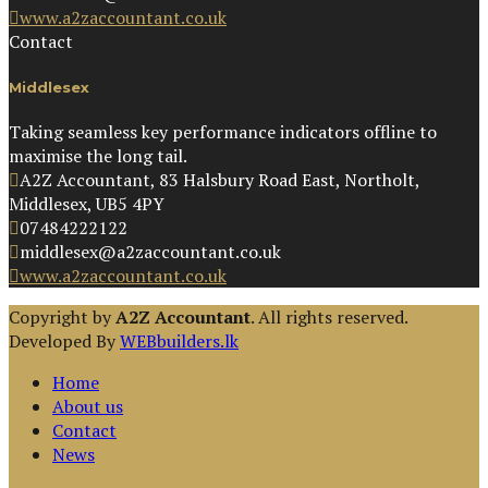
www.a2zaccountant.co.uk
Contact
Middlesex
Taking seamless key performance indicators offline to
maximise the long tail.
A2Z Accountant, 83 Halsbury Road East, Northolt,
Middlesex, UB5 4PY
07484222122
middlesex@a2zaccountant.co.uk
www.a2zaccountant.co.uk
Copyright by
A2Z Accountant
. All rights reserved.
Developed By
WEBbuilders.lk
Home
About us
Contact
News