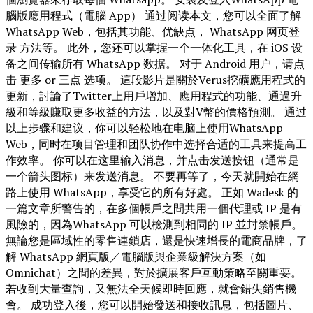
腦版應用程式（電腦 App） 通过阅读本文，您可以全面了解
WhatsApp Web，包括其功能、优缺点， WhatsApp 网页登
录 方法等。 此外，您还可以掌握一个一体化工具，在 iOS 设
备之间传输所有 WhatsApp 数据。 对于 Android 用户，请点
击 更多 or 三点 选项。 這段影片是關於Verus挖礦應用程式的
更新，討論了Twitter上用戶增加、應用程式的功能、通過升
級和等級賺取更多收益的方法，以及對V幣的價格預測。 通过
以上步骤和建议，你可以轻松地在电脑上使用WhatsApp
Web，同时在项目管理和团队协作中选择合适的工具来提高工
作效率。 你可以在这里输入消息，并点击发送按钮（通常是
一个箭头图标）来发送消息。 不要再等了，今天就開始在網
路上使用 WhatsApp，享受它的所有好處。 正如 Wadesk 的
一篇文章所警告的，在多個帳戶之間共用一個代理或 IP 是有
風險的，因為WhatsApp 可以檢測到相同的 IP 並封禁帳戶。
無論您是區域性的零售連鎖店，還是快速增長的電商品牌，了
解 WhatsApp 網頁版／電腦版與企業級解決方案（如
Omnichat）之間的差異，對於擴展客戶互動策略至關重要。
若收到大量查詢，又無法全天候即時回應，就會錯失銷售機
會。 成功登入後，您可以開始發送和接收訊息，包括圖片、