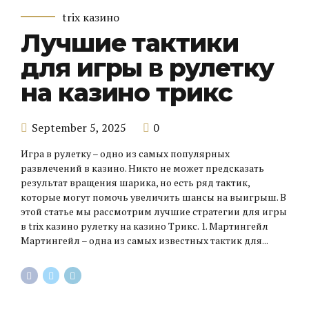
trix казино
Лучшие тактики
для игры в рулетку
на казино трикс
September 5, 2025
0
Игра в рулетку – одно из самых популярных
развлечений в казино. Никто не может предсказать
результат вращения шарика, но есть ряд тактик,
которые могут помочь увеличить шансы на выигрыш. В
этой статье мы рассмотрим лучшие стратегии для игры
в trix казино рулетку на казино Трикс. 1. Мартингейл
Мартингейл – одна из самых известных тактик для...