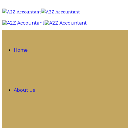
Home
About us