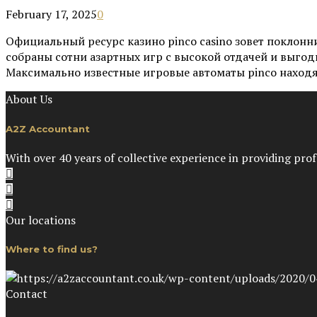
February 17, 2025
0
Официальный ресурс казино pinco casino зовет поклонн
собраны сотни азартных игр с высокой отдачей и выг
Максимально известные игровые автоматы pinco находят
About Us
A2Z Accountant
With over 40 years of collective experience in providing pro
Our locations
Where to find us?
Contact