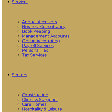
Services
Annual Accounts
Business Consultancy
Book Keeping
Management Accounts
Online Accounting
Payroll Services
Personal Tax
Tax Services
Sectors
Construction
Clinics & Surgeries
Care Homes
Hospitality & Leisure