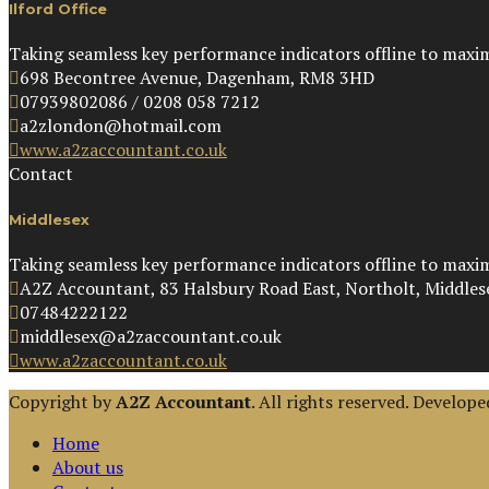
Ilford Office
Taking seamless key performance indicators offline to maximi
698 Becontree Avenue, Dagenham, RM8 3HD
07939802086 / 0208 058 7212
a2zlondon@hotmail.com
www.a2zaccountant.co.uk
Contact
Middlesex
Taking seamless key performance indicators offline to maximi
A2Z Accountant, 83 Halsbury Road East, Northolt, Middles
07484222122
middlesex@a2zaccountant.co.uk
www.a2zaccountant.co.uk
Copyright by
A2Z Accountant
. All rights reserved. Develop
Home
About us