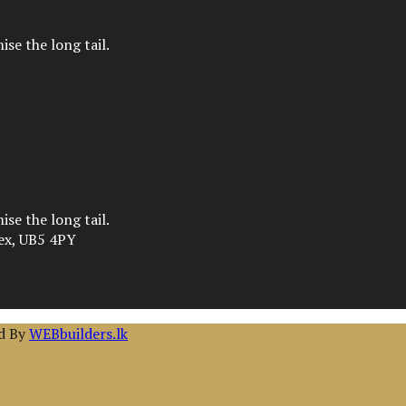
se the long tail.
se the long tail.
ex, UB5 4PY
ed By
WEBbuilders.lk