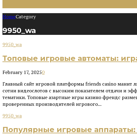
Home
Category
9950_wa
9950_wa
Топовые игровые автоматы: игра
February 17, 2025
0
Главный сайт игровой платформы friends casino манит
сотни видеослотов с высоким показателем отдачи и э
тематики. Топовые азартные игры казино френдс разме
проверенных производителей игрового...
9950_wa
Популярные игровые аппараты: и