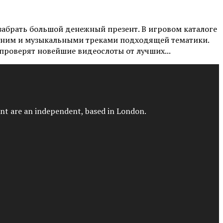
 забрать большой денежный презент. В игровом каталоге
леним и музыкальными треками подходящей тематики.
проверят новейшие видеослоты от лучших...
tant are an independent, based in London.