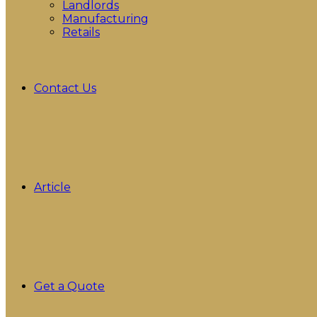
Landlords
Manufacturing
Retails
Contact Us
Article
Get a Quote