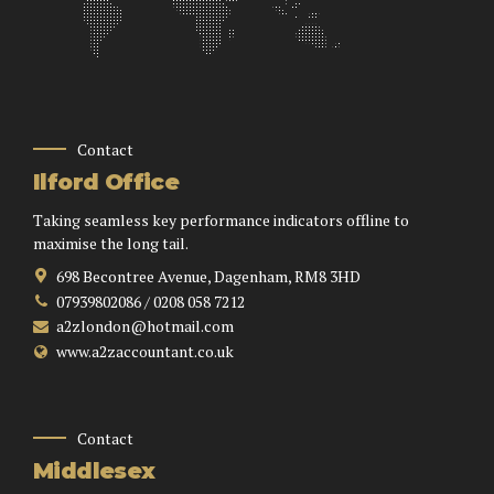
Contact
Ilford Office
Taking seamless key performance indicators offline to
maximise the long tail.
698 Becontree Avenue, Dagenham, RM8 3HD
07939802086 / 0208 058 7212
a2zlondon@hotmail.com
www.a2zaccountant.co.uk
Contact
Middlesex