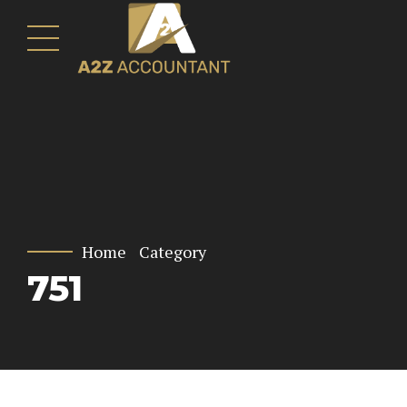
Home
Category
751