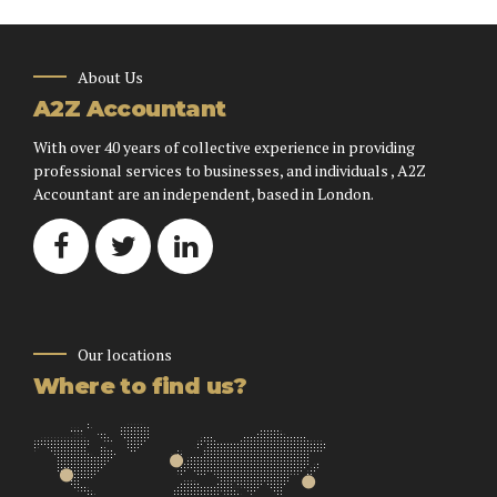
About Us
A2Z Accountant
With over 40 years of collective experience in providing
professional services to businesses, and individuals , A2Z
Accountant are an independent, based in London.
Our locations
Where to find us?