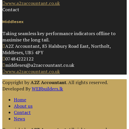
www.a2zaccountant.co.uk
Contact
Middlesex
Taking seamless key performance indicators offline to
maximise the long tail.
A2Z Accountant, 83 Halsbury Road East, Northolt,
Middlesex, UB5 4PY
07484222122
middlesex@a2zaccountant.co.uk
www.a2zaccountant.co.uk
Copyright by
A2Z Accountant
. All rights reserved.
Developed By
WEBbuilders.lk
Home
About us
Contact
News