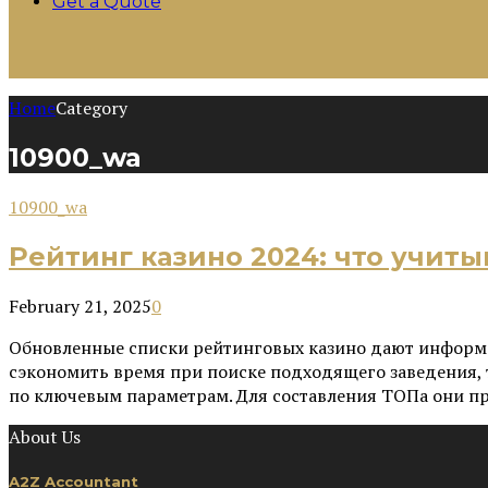
Get a Quote
Home
Category
10900_wa
10900_wa
Рейтинг казино 2024: что учит
February 21, 2025
0
Обновленные списки рейтинговых казино дают информац
сэкономить время при поиске подходящего заведения, 
по ключевым параметрам. Для составления ТОПа они пр
About Us
A2Z Accountant