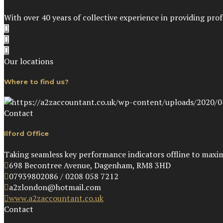
With over 40 years of collective experience in providing pro
Our locations
Where to find us?
Contact
Ilford Office
Taking seamless key performance indicators offline to maximi
698 Becontree Avenue, Dagenham, RM8 3HD
07939802086 / 0208 058 7212
a2zlondon@hotmail.com
www.a2zaccountant.co.uk
Contact