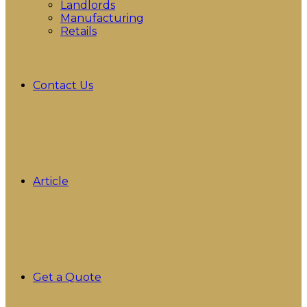
Landlords
Manufacturing
Retails
Contact Us
Article
Get a Quote