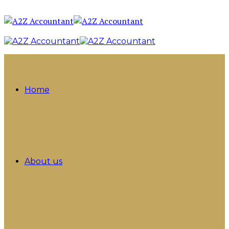
Home
About us