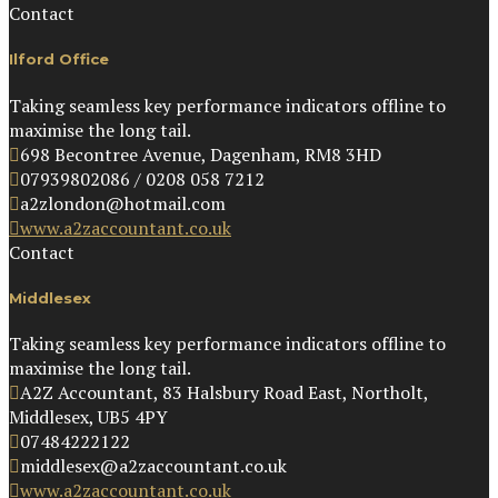
Contact
Ilford Office
Taking seamless key performance indicators offline to
maximise the long tail.
698 Becontree Avenue, Dagenham, RM8 3HD
07939802086 / 0208 058 7212
a2zlondon@hotmail.com
www.a2zaccountant.co.uk
Contact
Middlesex
Taking seamless key performance indicators offline to
maximise the long tail.
A2Z Accountant, 83 Halsbury Road East, Northolt,
Middlesex, UB5 4PY
07484222122
middlesex@a2zaccountant.co.uk
www.a2zaccountant.co.uk