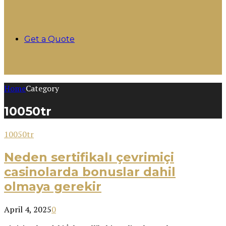
Get a Quote
Home
Category
10050tr
10050tr
Neden sertifikalı çevrimiçi
casinolarda bonuslar dahil
olmaya gerekir
April 4, 2025
0