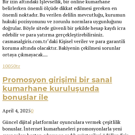
Bir izin altındaki İşlevsellik, bir online kumarhane
belirlerken önemli ölçüde dikkat edilmesi gereken en
önemli noktadır. Bu verilen delilin mevcutluğu, kurumun
hukuki pozisyonunu ve zorunlu normlara uygunluğunu
doğrular. Böyle sitede güvenli bir şekilde hesap kaydı icra
edebilir ve para yatırma gerçekleştirebilirsiniz.
casmasalgiris.com.tr‘daki Kişisel veriler ve para garantili
koruma altında olacaktır. Bakiyenin çekilmesi sorunlar
ortaya çıkmayacak....
10050tr
Promosyon girişimi bir sanal
kumarhane kuruluşunda
bonuslar ile
April 4, 2025
0
Güncel dijital platformlar oyunculara vermek çeşitlilik
bonuslar. İnternet kumarhaneleri promosyonlarla yeni