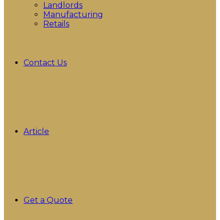
Landlords
Manufacturing
Retails
Contact Us
Article
Get a Quote