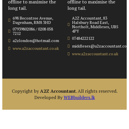
offline to maximise the
offline to maximise the
long tail.
long tail.
698 Becontree Avenue,
A2Z Accountant, 83
Dagenham, RM8 3HD
Halsbury Road East,
Northolt, Middlesex, UB5
07939802086 / 0208 058
4PY
7212
07484222122
a2zlondon@hotmail.com
middlesex@a2zaccountant.co.
www.a2zaccountant.co.uk
www.a2zaccountant.co.uk
Copyright by
A2Z Accountant
. All rights reserved.
Developed By
WEBbuilders.lk