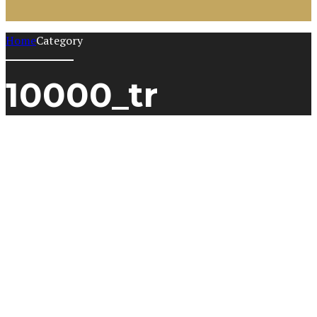
Home
Category
10000_tr
10000_tr
Bonus İçin hesap
açmaolmadanmevduat
web kulübünde Başarıbet
February 14, 2025
0
En hediyeler V internet kulübü finansal yatırım gerektirir
yandan kumarbazlar. Fakat Bu Uygulanmazİlepara yatırma