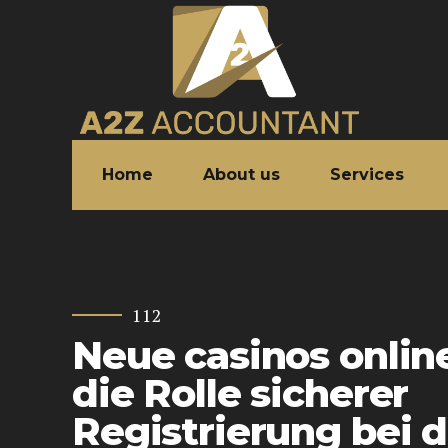
Home
About us
Services
112
Neue casinos onlin
die Rolle sicherer
Registrierung bei d