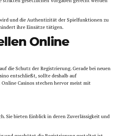
e strikten gesetzlichen Vorgaben gerecht werden
wird und die Authentizität der Spielfunktionen zu
indert ihre Einsätze tätigen.
llen Online
 auf die Schutz der Registrierung. Gerade bei neuen
sino entschließt, sollte deshalb auf
 Online Casinos stechen hervor meist mit
 Sie bieten Einblick in deren Zuverlässigkeit und
 und geschützt die Registrierung gestaltet ist.