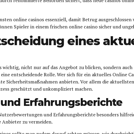
 durch renommierte Behörden sichert, dass neue casinos onlin
nsten online casinos essenziell, damit Betrug ausgeschlossen 
önnen Spieler in einem frischen online casino sicher und ungeh
tscheidung eines aktue
es wichtig, nicht nur auf das Angebot zu blicken, sondern auch
 eine entscheidende Rolle. Wer sich für ein aktuelles Online Ca
nte Sicherheitsmaßnahmen anbieten. Vor allem die aktuellsten
zess geschützt und unkompliziert machen.
nd Erfahrungsberichte
utzerbewertungen und Erfahrungsberichte besonders hilfreich.
e Anbieter zu vermeiden.
inos sollte man zudem darauf achten müssen, wie durchsichtig