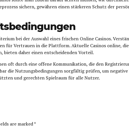
eprozess sichern, gewähren einen stärkeren Schutz der persö
ftsbedingungen
terium bei der Auswahl eines frischen Online Casinos. Verstän
n für Vertrauen in die Plattform. Aktuelle Casinos online, d
 bieten daher einen entscheidenden Vorteil.
hen oft durch eine offene Kommunikation, die den Registrieru
chtbar die Nutzungsbedingungen sorgfältig prüfen, um negativ
ützten und gerechten Spielraum für alle Nutzer.
ields are marked *