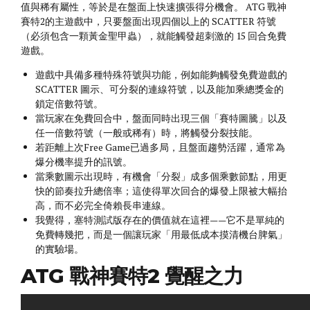
值與稀有屬性，等於是在盤面上快速擴張得分機會。 ATG 戰神
賽特2的主遊戲中，只要盤面出現四個以上的 SCATTER 符號
（必須包含一顆黃金聖甲蟲），就能觸發超刺激的 15 回合免費
遊戲。
遊戲中具備多種特殊符號與功能，例如能夠觸發免費遊戲的
SCATTER 圖示、可分裂的連線符號，以及能加乘總獎金的
鎖定倍數符號。
當玩家在免費回合中，盤面同時出現三個「賽特圖騰」以及
任一倍數符號（一般或稀有）時，將觸發分裂技能。
若距離上次Free Game已過多局，且盤面趨勢活躍，通常為
爆分機率提升的訊號。
當乘數圖示出現時，有機會「分裂」成多個乘數節點，用更
快的節奏拉升總倍率；這使得單次回合的爆發上限被大幅抬
高，而不必完全倚賴長串連線。
我覺得，塞特測試版存在的價值就在這裡——它不是單純的
免費轉幾把，而是一個讓玩家「用最低成本摸清機台脾氣」
的實驗場。
ATG 戰神賽特2 覺醒之力