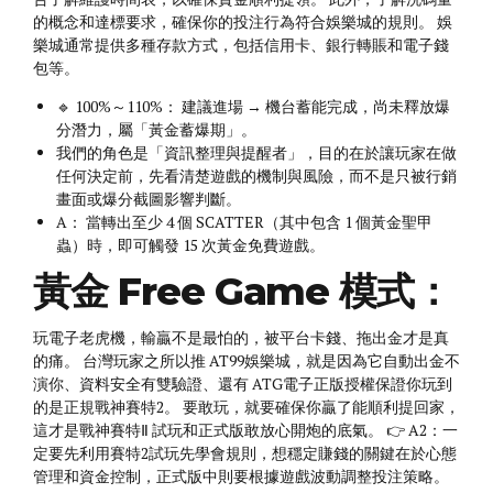
的概念和達標要求，確保你的投注行為符合娛樂城的規則。 娛
樂城通常提供多種存款方式，包括信用卡、銀行轉賬和電子錢
包等。
🔹 100%～110%： 建議進場 → 機台蓄能完成，尚未釋放爆
分潛力，屬「黃金蓄爆期」。
我們的角色是「資訊整理與提醒者」，目的在於讓玩家在做
任何決定前，先看清楚遊戲的機制與風險，而不是只被行銷
畫面或爆分截圖影響判斷。
A： 當轉出至少 4 個 SCATTER（其中包含 1 個黃金聖甲
蟲）時，即可觸發 15 次黃金免費遊戲。
黃金 Free Game 模式：
玩電子老虎機，輸贏不是最怕的，被平台卡錢、拖出金才是真
的痛。 台灣玩家之所以推 AT99娛樂城，就是因為它自動出金不
演你、資料安全有雙驗證、還有 ATG電子正版授權保證你玩到
的是正規戰神賽特2。 要敢玩，就要確保你贏了能順利提回家，
這才是戰神賽特Ⅱ 試玩和正式版敢放心開炮的底氣。 👉 A2：一
定要先利用賽特2試玩先學會規則，想穩定賺錢的關鍵在於心態
管理和資金控制，正式版中則要根據遊戲波動調整投注策略。