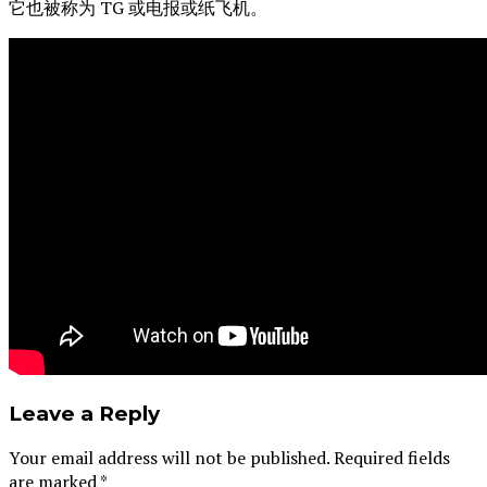
它也被称为 TG 或电报或纸飞机。
Leave a Reply
Your email address will not be published. Required fields
are marked *