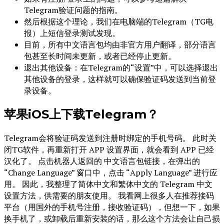
Telegram验证问题的指南。
然后根据这个理论，我们在电脑端的Telegram（TG电
报）上短信登录测试发现。
目前，所有中文语言包均由非官方用户翻译，部分语言
包甚至长时间未更新，或者已经停止更新。
退出其他设备：在Telegram的“设置”中，可以选择退出
其他设备的登录，这样就可以确保验证码发送到当前登
录设备。
苹果iOS上下载Telegram？
Telegram会将验证码发送到注册时绑定的手机号码。 此时关
闭TG软件，再重新打开 APP 设置界面，就会看到 APP 已经
汉化了。 点击机器人返回的 中文语言包链接，在弹出的
“Change Language” 窗口中，点击 “Apply Language” 进行应
用。 因此，我整理了简体中文和繁体中文的 Telegram 中文
设置方法，供需要的朋友使用。 我看网上很多人在推荐接码
平台（用国外的手机号注册，接收验证码），但想一下，如果
换手机了，或卸载后重新安装的话，那么这个方法会让自己损