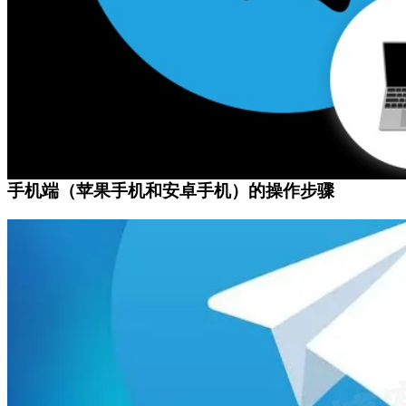
手机端（苹果手机和安卓手机）的操作步骤