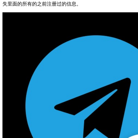
失里面的所有的之前注册过的信息。