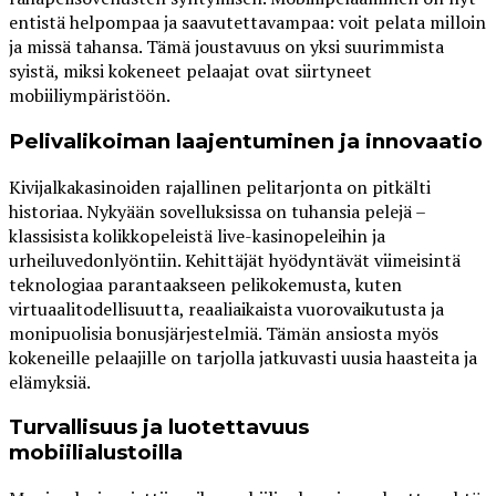
entistä helpompaa ja saavutettavampaa: voit pelata milloin
ja missä tahansa. Tämä joustavuus on yksi suurimmista
syistä, miksi kokeneet pelaajat ovat siirtyneet
mobiiliympäristöön.
Pelivalikoiman laajentuminen ja innovaatio
Kivijalkakasinoiden rajallinen pelitarjonta on pitkälti
historiaa. Nykyään sovelluksissa on tuhansia pelejä –
klassisista kolikkopeleistä live-kasinopeleihin ja
urheiluvedonlyöntiin. Kehittäjät hyödyntävät viimeisintä
teknologiaa parantaakseen pelikokemusta, kuten
virtuaalitodellisuutta, reaaliaikaista vuorovaikutusta ja
monipuolisia bonusjärjestelmiä. Tämän ansiosta myös
kokeneille pelaajille on tarjolla jatkuvasti uusia haasteita ja
elämyksiä.
Turvallisuus ja luotettavuus
mobiilialustoilla