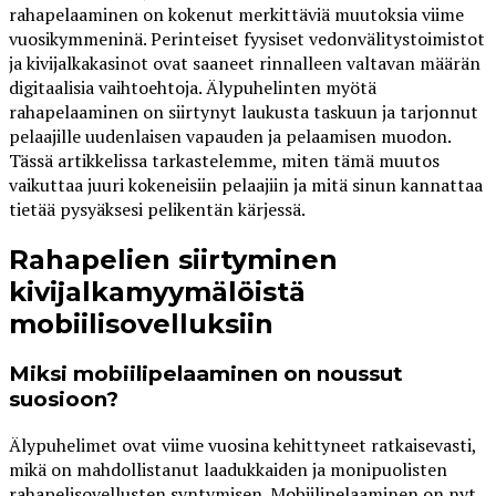
rahapelaaminen on kokenut merkittäviä muutoksia viime
vuosikymmeninä. Perinteiset fyysiset vedonvälitystoimistot
ja kivijalkakasinot ovat saaneet rinnalleen valtavan määrän
digitaalisia vaihtoehtoja. Älypuhelinten myötä
rahapelaaminen on siirtynyt laukusta taskuun ja tarjonnut
pelaajille uudenlaisen vapauden ja pelaamisen muodon.
Tässä artikkelissa tarkastelemme, miten tämä muutos
vaikuttaa juuri kokeneisiin pelaajiin ja mitä sinun kannattaa
tietää pysyäksesi pelikentän kärjessä.
Rahapelien siirtyminen
kivijalkamyymälöistä
mobiilisovelluksiin
Miksi mobiilipelaaminen on noussut
suosioon?
Älypuhelimet ovat viime vuosina kehittyneet ratkaisevasti,
mikä on mahdollistanut laadukkaiden ja monipuolisten
rahapelisovellusten syntymisen. Mobiilipelaaminen on nyt