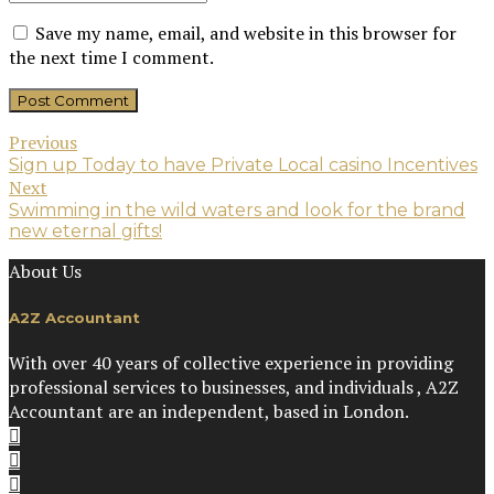
Save my name, email, and website in this browser for
the next time I comment.
Post Comment
Previous
Sign up Today to have Private Local casino Incentives
Next
Swimming in the wild waters and look for the brand
new eternal gifts!
About Us
A2Z Accountant
With over 40 years of collective experience in providing
professional services to businesses, and individuals , A2Z
Accountant are an independent, based in London.