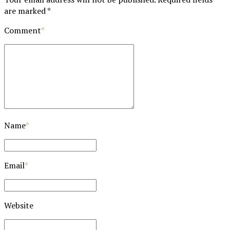
are marked *
Comment
*
Name
*
Email
*
Website