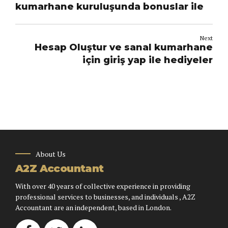
kumarhane kuruluşunda bonuslar ile
Next
Hesap Oluştur ve sanal kumarhane
için giriş yap ile hediyeler
About Us
A2Z Accountant
With over 40 years of collective experience in providing
professional services to businesses, and individuals , A2Z
Accountant are an independent, based in London.