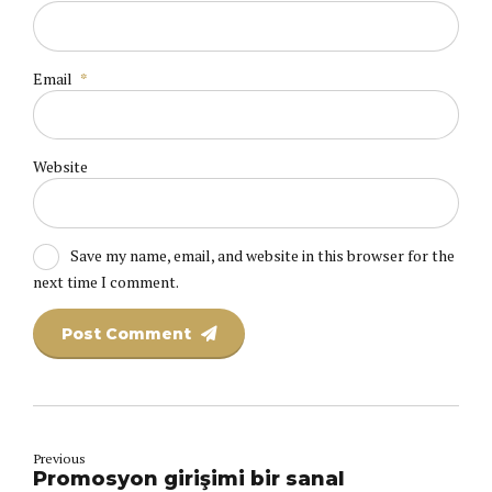
Email
*
Website
Save my name, email, and website in this browser for the
next time I comment.
Post Comment
Previous
Promosyon girişimi bir sanal