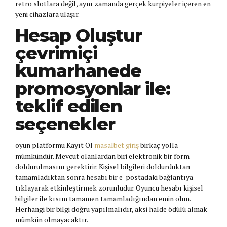
retro slotlara değil, aynı zamanda gerçek kurpiyeler içeren en
yeni cihazlara ulaşır.
Hesap Oluştur
çevrimiçi
kumarhanede
promosyonlar ile:
teklif edilen
seçenekler
oyun platformu Kayıt Ol
masalbet giriş
birkaç yolla
mümkündür. Mevcut olanlardan biri elektronik bir form
doldurulmasını gerektirir. Kişisel bilgileri doldurduktan
tamamladıktan sonra hesabı bir e-postadaki bağlantıya
tıklayarak etkinleştirmek zorunludur. Oyuncu hesabı kişisel
bilgiler ile kısım tamamen tamamladığından emin olun.
Herhangi bir bilgi doğru yapılmalıdır, aksi halde ödülü almak
mümkün olmayacaktır.