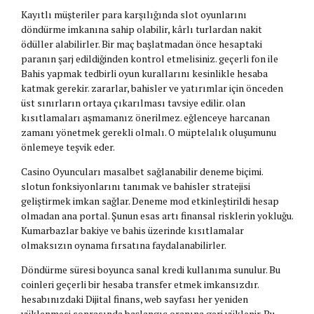
Kayıtlı müşteriler para karşılığında slot oyunlarını
döndürme imkanına sahip olabilir, kârlı turlardan nakit
ödüller alabilirler. Bir maç başlatmadan önce hesaptaki
paranın şarj edildiğinden kontrol etmelisiniz. geçerli fon ile
Bahis yapmak tedbirli oyun kurallarını kesinlikle hesaba
katmak gerekir. zararlar, bahisler ve yatırımlar için önceden
üst sınırların ortaya çıkarılması tavsiye edilir. olan
kısıtlamaları aşmamanız önerilmez. eğlenceye harcanan
zamanı yönetmek gerekli olmalı. O müptelalık oluşumunu
önlemeye teşvik eder.
Casino Oyuncuları masalbet sağlanabilir deneme biçimi.
slotun fonksiyonlarını tanımak ve bahisler stratejisi
geliştirmek imkan sağlar. Deneme mod etkinleştirildi hesap
olmadan ana portal. Şunun esas artı finansal risklerin yokluğu.
Kumarbazlar bakiye ve bahis üzerinde kısıtlamalar
olmaksızın oynama fırsatına faydalanabilirler.
Döndürme süresi boyunca sanal kredi kullanıma sunulur. Bu
coinleri geçerli bir hesaba transfer etmek imkansızdır.
hesabınızdaki Dijital finans, web sayfası her yeniden
yüklenmesi sonrasında başlangıç oranına geri yüklenir. Bu