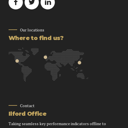
Our locations
Where to find us?
Contact
Ilford Office
Taking seamless key performance indicators offline to