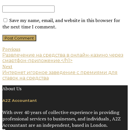
Save my name, email, and website in this browser for
the next time I comment.
Post Comment
Previous
Развлечение на средства в онлайн-казино через
смартфон-приложение.</h1>
Next
Интернет игорное заведение с премиями для
ставок на средства
About Us
A2Z Accountant
With over 40 years of collective experience in providing
professional services to businesses, and individuals , A2Z
Accountant are an independent, based in London.