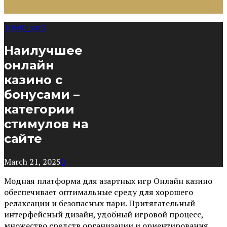
10600_sat2
Наилучшее
онлайн
казино с
бонусами –
категории
стимулов на
сайте
March 21, 2025
0
Модная платформа для азартных игр Онлайн казино
обеспечивает оптимальные среду для хорошего
релаксации и безопасных пари. Притягательный
интерфейсный дизайн, удобный игровой процесс,
множество средств организации и ориентирования,