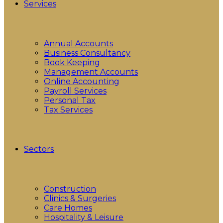
Services
Annual Accounts
Business Consultancy
Book Keeping
Management Accounts
Online Accounting
Payroll Services
Personal Tax
Tax Services
Sectors
Construction
Clinics & Surgeries
Care Homes
Hospitality & Leisure