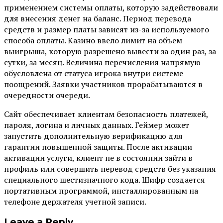
применением системы оплаты, которую задействовали
для внесения денег на баланс. Период перевода
средств и размер платы зависят из-за используемого
способа оплаты. Казино ввело лимит на объем
выигрыша, которую разрешено вывести за один раз, за
сутки, за месяц. Величина перечисления напрямую
обусловлена от статуса игрока внутри системе
поощрений. Заявки участников прорабатываются в
очередности очереди.
Сайт обеспечивает клиентам безопасность платежей,
пароля, логина и личных данных. Геймер может
запустить дополнительную верификацию для
гарантии повышенной защиты. После активации
активации услуги, клиент не в состоянии зайти в
профиль или совершить перевод средств без указания
специального шестизначного кода. Шифр создается
портативным программой, инсталлированным на
телефоне держателя учетной записи.
Leave a Reply