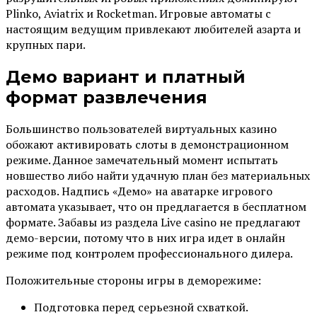
Plinko, Aviatrix и Rocketman. Игровые автоматы с
настоящим ведущим привлекают любителей азарта и
крупных пари.
Демо вариант и платный
формат развлечения
Большинство пользователей виртуальных казино
обожают активировать слоты в демонстрационном
режиме. Данное замечательный момент испытать
новшество либо найти удачную план без материальных
расходов. Надпись «Демо» на аватарке игрового
автомата указывает, что он предлагается в бесплатном
формате. Забавы из раздела Live casino не предлагают
демо-версии, потому что в них игра идет в онлайн
режиме под контролем профессионального дилера.
Положительные стороны игры в деморежиме:
Подготовка перед серьезной схваткой.