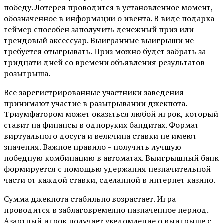
победу. Лотерея проводится в установленное момент,
обозначенное в информации о ивента. В виде подарка
геймер способен заполучить денежный приз или
трендовый аксессуар. Выигранные выигрыши не
требуется отыгрывать. Приз можно будет забрать за
тридцати дней со времени объявления результатов
розыгрыша.
Все зарегистрированные участники заведения
принимают участие в разыгрывании джекпота.
Триумфатором может оказаться любой игрок, который
ставит на финансы в одноруких бандитах. Формат
виртуального досуга и величина ставки не имеют
значения. Важное правило – получить лучшую
победную комбинацию в автоматах. Выигрышный банк
формируется с помощью удержания незначительной
части от каждой ставки, сделанной в интернет казино.
Сумма джекпота стабильно возрастает. Игра
проводится в заблаговременно назначенное период.
Азартный игрок получает уведомление о выигрыше с