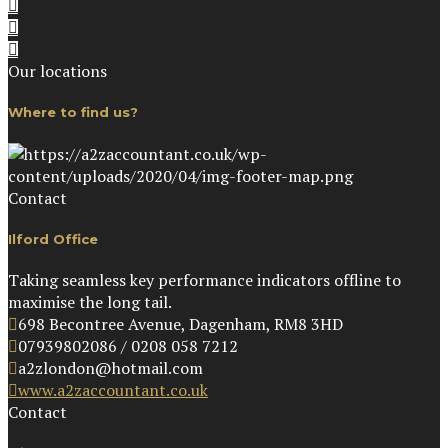
Our locations
Where to find us?
Contact
Ilford Office
Taking seamless key performance indicators offline to
maximise the long tail.
698 Becontree Avenue, Dagenham, RM8 3HD
07939802086 / 0208 058 7212
a2zlondon@hotmail.com
www.a2zaccountant.co.uk
Contact