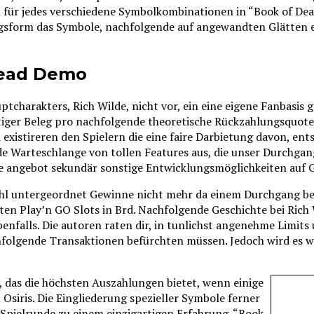
 für jedes verschiedene Symbolkombinationen in “Book of Dead”
ngsform das Symbole, nachfolgende auf angewandten Glätten e
 Dead Demo
tcharakters, Rich Wilde, nicht vor, ein eine eigene Fanbasis g
iger Beleg pro nachfolgende theoretische Rückzahlungsquote a
 existireren den Spielern die eine faire Darbietung davon, en
nde Warteschlange von tollen Features aus, die unser Durchga
lle angebot sekundär sonstige Entwicklungsmöglichkeiten auf 
ohl untergeordnet Gewinne nicht mehr da einem Durchgang bei
n Play’n GO Slots in Brd. Nachfolgende Geschichte bei Rich 
falls. Die autoren raten dir, in tunlichst angenehme Limits
achfolgende Transaktionen befürchten müssen. Jedoch wird es
 das die höchsten Auszahlungen bietet, wenn einige
siris. Die Eingliederung spezieller Symbole ferner
Spielrunde zu einem einzigartigen Erfahrung. “Book