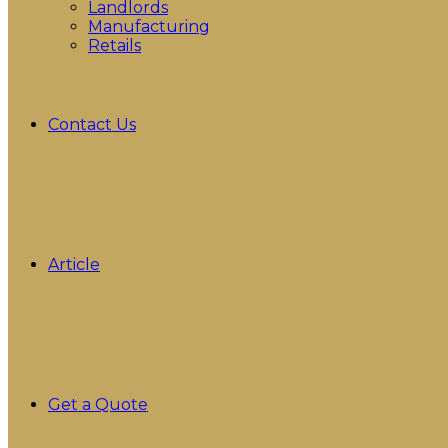
Landlords
Manufacturing
Retails
Contact Us
Article
Get a Quote