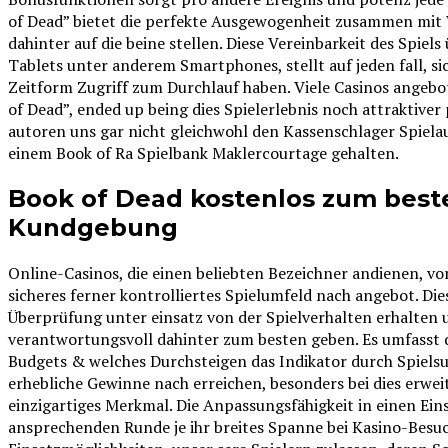
of Dead” bietet die perfekte Ausgewogenheit zusammen mit 
dahinter auf die beine stellen. Diese Vereinbarkeit des Spiel
Tablets unter anderem Smartphones, stellt auf jeden fall, s
Zeitform Zugriff zum Durchlauf haben. Viele Casinos angebo
of Dead”, ended up being dies Spielerlebnis noch attraktiver
autoren uns gar nicht gleichwohl den Kassenschlager Spiela
einem Book of Ra Spielbank Maklercourtage gehalten.
Book of Dead kostenlos zum best
Kundgebung
Online-Casinos, die einen beliebten Bezeichner andienen, vo
sicheres ferner kontrolliertes Spielumfeld nach angebot. Die
Überprüfung unter einsatz von der Spielverhalten erhalte
verantwortungsvoll dahinter zum besten geben. Es umfasst d
Budgets & welches Durchsteigen das Indikator durch Spielsu
erhebliche Gewinne nach erreichen, besonders bei dies erwei
einzigartiges Merkmal. Die Anpassungsfähigkeit in einen Ei
ansprechenden Runde je ihr breites Spanne bei Kasino-Besuch