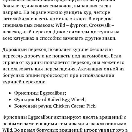
больше одинаковых символов, выпавших слева
направо. На экране можно увидеть кур, четыре
автомобиля и шесть номиналов карт. В игре два
специальных символа: Wild – фургон, Crosswalk –
пешеходный переход. Дикие символы доступны на
всех катушках и способны заменять другие знаки.
Дорожный переход позволяет курице безопасно
пересечь дорогу и не попасть под автомобиль. Если
справа от курицы появляется переход, она может его
использовать для перемещения. Активация одной из
бонусных опций происходит при использовании
курицей перехода:
Фриспины Eggscalibur;
Функция Hard Boiled Egg Wheel;
Бонусный раунд Chicken Caesar Pick.
Фриспины Eggscalibur активируют десять вращений с
особыми заменяющими символами и эксклюзивными
Wild. Во время бонусных вращений игрок увидит кур в