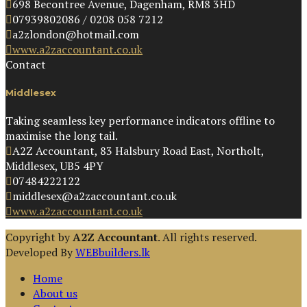
698 Becontree Avenue, Dagenham, RM8 3HD
07939802086 / 0208 058 7212
a2zlondon@hotmail.com
www.a2zaccountant.co.uk
Contact
Middlesex
Taking seamless key performance indicators offline to
maximise the long tail.
A2Z Accountant, 83 Halsbury Road East, Northolt,
Middlesex, UB5 4PY
07484222122
middlesex@a2zaccountant.co.uk
www.a2zaccountant.co.uk
Copyright by
A2Z Accountant
. All rights reserved.
Developed By
WEBbuilders.lk
Home
About us