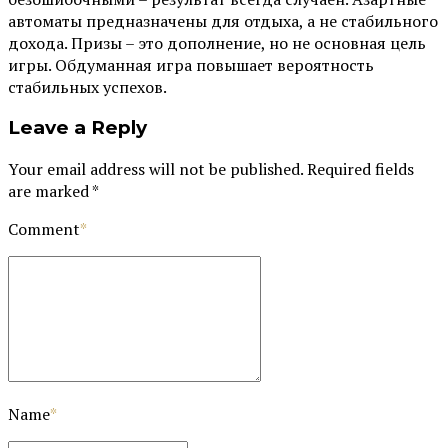
автоматы предназначены для отдыха, а не стабильного
дохода. Призы – это дополнение, но не основная цель
игры. Обдуманная игра повышает вероятность
стабильных успехов.
Leave a Reply
Your email address will not be published. Required fields
are marked *
Comment
*
Name
*