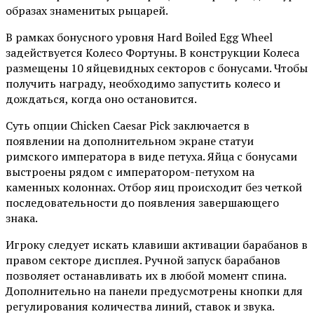
образах знаменитых рыцарей.
В рамках бонусного уровня Hard Boiled Egg Wheel
задействуется Колесо Фортуны. В конструкции Колеса
размещены 10 яйцевидных секторов с бонусами. Чтобы
получить награду, необходимо запустить колесо и
дождаться, когда оно остановится.
Суть опции Chicken Caesar Pick заключается в
появлении на дополнительном экране статуи
римского императора в виде петуха. Яйца с бонусами
выстроены рядом с императором-петухом на
каменных колоннах. Отбор яиц происходит без четкой
последовательности до появления завершающего
знака.
Игроку следует искать клавиши активации барабанов в
правом секторе дисплея. Ручной запуск барабанов
позволяет останавливать их в любой момент спина.
Дополнительно на панели предусмотрены кнопки для
регулирования количества линий, ставок и звука.