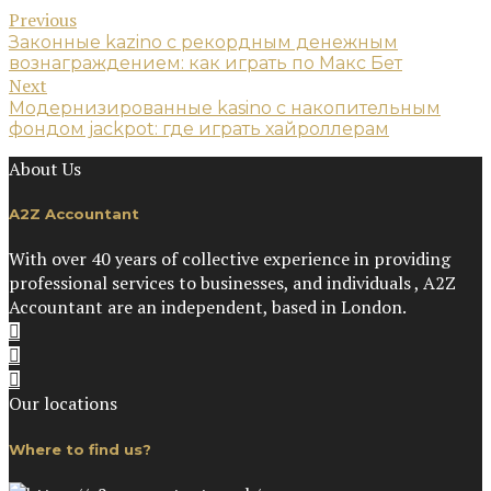
Previous
Законные kazino с рекордным денежным
вознаграждением: как играть по Макс Бет
Next
Модернизированные kasino с накопительным
фондом jackpot: где играть хайроллерам
About Us
A2Z Accountant
With over 40 years of collective experience in providing
professional services to businesses, and individuals , A2Z
Accountant are an independent, based in London.
Our locations
Where to find us?