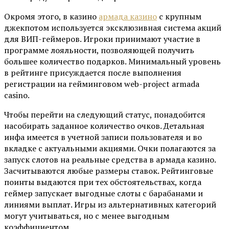
Окромя этого, в казино
армада казино
с крупным
джекпотом используется эксклюзивная система акций
для ВИП-геймеров. Игроки принимают участие в
программе лояльности, позволяющей получить
большее количество подарков. Минимальный уровень
в рейтинге присуждается после выполнения
регистрации на гейминговом web-project armada
casino.
Чтобы перейти на следующий статус, понадобится
насобирать заданное количество очков. Детальная
инфа имеется в учетной записи пользователя и во
вкладке с актуальными акциями. Очки полагаются за
запуск слотов на реальные средства в армада казино.
Засчитываются любые размеры ставок. Рейтинговые
поинты выдаются при тех обстоятельствах, когда
геймер запускает выгодные слоты с барабанами и
линиями выплат. Игры из альтернативных категорий
могут учитываться, но с менее выгодным
коэффициентом.