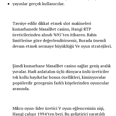
yayınlar gerçek kullanıcılar.
Tavsiye edilir dikkat etmek slot makineleri
kumarhanede MasalBet casino, Hangi RTP
üreticilerinden alındı %95’ten itibaren. Bahis
limitlerine göre değerlendirirseniz, Burada önemli
devam etmek sermaye büyüklüğü Ve oyun stratejileri.
Şimdi kumarhane MasalBet casino sağlar geniş aralık
yuvalar. Hadi anlatalım üçlü dünyaca ünlü üreticiler
tek kollu haydutlar bonus özellikleri, kiminyuvalar
popülerdir gezegenin farklı köşelerinden oyuncular
arasında.
Mikro oyun-lider üretici V oyun eğlencesinin nişi,
Hangi çalışır 1994’ten beri. Bu geliştirici yaratıldı