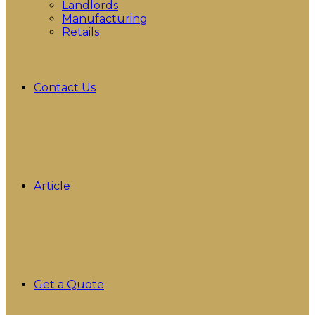
Landlords
Manufacturing
Retails
Contact Us
Article
Get a Quote