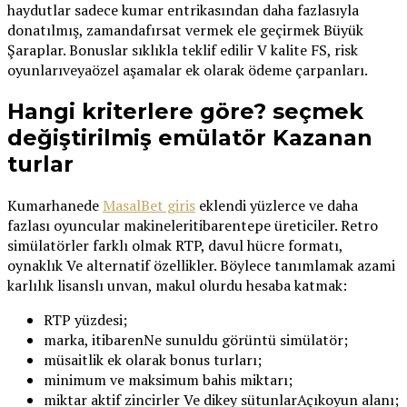
haydutlar sadece kumar entrikasından daha fazlasıyla
donatılmış, zamandafırsat vermek ele geçirmek Büyük
Şaraplar. Bonuslar sıklıkla teklif edilir V kalite FS, risk
oyunlarıveyaözel aşamalar ek olarak ödeme çarpanları.
Hangi kriterlere göre? seçmek
değiştirilmiş emülatör Kazanan
turlar
Kumarhanede
MasalBet giris
eklendi yüzlerce ve daha
fazlası oyuncular makineleritibarentepe üreticiler. Retro
simülatörler farklı olmak RTP, davul hücre formatı,
oynaklık Ve alternatif özellikler. Böylece tanımlamak azami
karlılık lisanslı unvan, makul olurdu hesaba katmak:
RTP yüzdesi;
marka, itibarenNe sunuldu görüntü simülatör;
müsaitlik ek olarak bonus turları;
minimum ve maksimum bahis miktarı;
miktar aktif zincirler Ve dikey sütunlarAçıkoyun alanı;