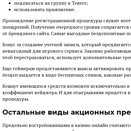
подписаться на группу в Телеге;
использовать приложение.
Прохождение регистрационной процедуры служит неотъ
поощрений. Получение очередного уровня сопрягается с
от брендового сайта. Самые выгодные бездепозитные 
Бонус за создание учетной записи, который предлагаетс
невыгодный для игрового сервиса. Законно работающа
чтоб перестраховаться, использует дополнительные тр
Еще геймерам предоставляются шансы активировать про
бездеп выдается в виде бесплатных спинов, каковые р
Кешаут имеющихся средств возможен исключительно в р
коэффициент вейджера. И для отыгрывания придется вн
процедуры.
Остальные виды акционных пр
Предельно востребованными в казино онлайн считаются