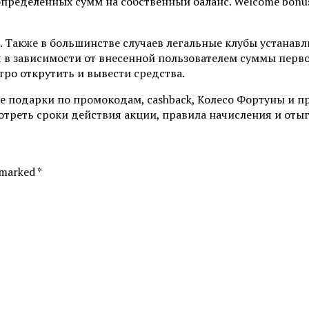
пределенных сумм на собственный баланс. Welcome bonu
ен. Также в большинстве случаев легальные клубы устана
ся в зависимости от внесенной пользователем суммы перв
тро открутить и вывести средства.
е подарки по промокодам, cashback, Колесо Фортуны и п
треть сроки действия акции, правила начисления и оты
 marked *