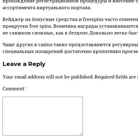
прохождение регистрационной процедуры и внесение о
ассортимента виртуального портала.
Вейджер на бонусные средства и freespins часто отлич
прокрутки free spins. Величина награды устанавливает
не слишком сложные, как в бездепе. Довольно легко быс
Чаще других в casino также предоставляются регулярны
специальных поощрений достаточно кропотливо просмо
Leave a Reply
Your email address will not be published. Required fields are
Comment
*