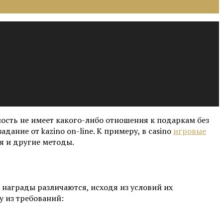
ность не имеет какого-либо отношения к подаркам без
ание от kazino on-line. К примеру, в casino
игровые
я и другие методы.
 награды различаются, исходя из условий их
у из требований: