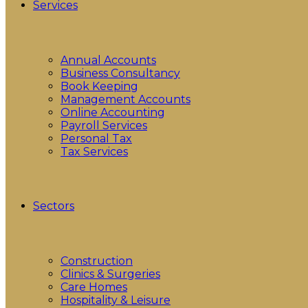
Services
Annual Accounts
Business Consultancy
Book Keeping
Management Accounts
Online Accounting
Payroll Services
Personal Tax
Tax Services
Sectors
Construction
Clinics & Surgeries
Care Homes
Hospitality & Leisure