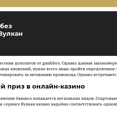
 без
Вулкан
есения депозитов от gamblers. Однако данная закономер
овых вложений, нужно всего лишь пройти определенное зад
ктивировать за активацию промокода. Однако встречаютс
й приз в онлайн-казино
лнения баланса попадается нескольких видов. Стартовые
н-сервисе Вулкан казино надобно соответствовать одном