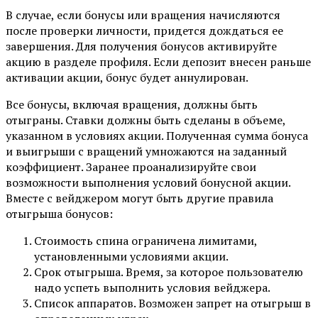
В случае, если бонусы или вращения начисляются
после проверки личности, придется дождаться ее
завершения. Для получения бонусов активируйте
акцию в разделе профиля. Если депозит внесен раньше
активации акции, бонус будет аннулирован.
Все бонусы, включая вращения, должны быть
отыграны. Ставки должны быть сделаны в объеме,
указанном в условиях акции. Полученная сумма бонуса
и выигрыши с вращений умножаются на заданный
коэффициент. Заранее проанализируйте свои
возможности выполнения условий бонусной акции.
Вместе с вейджером могут быть другие правила
отыгрыша бонусов:
Стоимость спина ограничена лимитами,
установленными условиями акции.
Срок отыгрыша. Время, за которое пользователю
надо успеть выполнить условия вейджера.
Список аппаратов. Возможен запрет на отыгрыш в