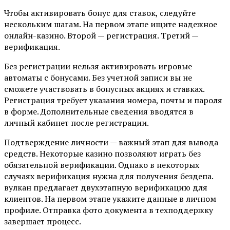
Чтобы активировать бонус для ставок, следуйте
нескольким шагам. На первом этапе ищите надежное
онлайн-казино. Второй — регистрация. Третий —
верификация.
Без регистрации нельзя активировать игровые
автоматы с бонусами. Без учетной записи вы не
сможете участвовать в бонусных акциях и ставках.
Регистрация требует указания номера, почты и пароля
в форме. Дополнительные сведения вводятся в
личный кабинет после регистрации.
Подтверждение личности — важный этап для вывода
средств. Некоторые казино позволяют играть без
обязательной верификации. Однако в некоторых
случаях верификация нужна для получения бездепа.
вулкан предлагает двухэтапную верификацию для
клиентов. На первом этапе укажите данные в личном
профиле. Отправка фото документа в техподдержку
завершает процесс.