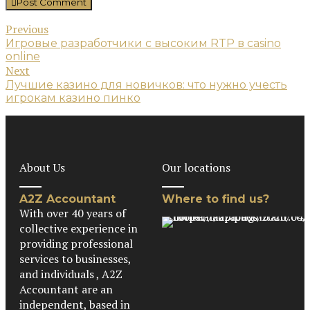
Post Comment
Previous
Игровые разработчики с высоким RTP в casino
online
Next
Лучшие казино для новичков: что нужно учесть
игрокам казино пинко
About Us
Our locations
A2Z Accountant
Where to find us?
With over 40 years of
collective experience in
providing professional
services to businesses,
and individuals , A2Z
Accountant are an
independent, based in