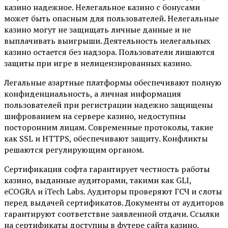
казино надежное. Нелегальное казино с бонусами
может быть опасным для пользователей. Нелегальные
казино могут не защищать личные данные и не
выплачивать выигрыши. Деятельность нелегальных
казино остается без надзора. Пользователи лишаются
защиты при игре в нелицензированных казино.
Легальные азартные платформы обеспечивают полную
конфиденциальность, а личная информация
пользователей при регистрации надежно защищены
шифрованием на сервере казино, недоступны
посторонним лицам. Современные протоколы, такие
как SSL и HTTPS, обеспечивают защиту. Конфликты
решаются регулирующим органом.
Сертификация софта гарантирует честность работы
казино, выданные аудиторами, такими как GLI,
eCOGRA и iTech Labs. Аудиторы проверяют ГСЧ и слоты
перед выдачей сертификатов. Документы от аудиторов
гарантируют соответствие заявленной отдачи. Ссылки
на сертификаты доступны в футере сайта казино.