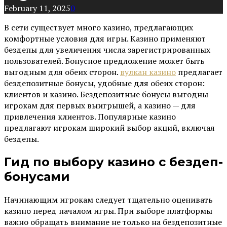
February 11, 2025
0
В сети существует много казино, предлагающих
комфортные условия для игры. Казино применяют
бездепы для увеличения числа зарегистрированных
пользователей. Бонусное предложение может быть
выгодным для обеих сторон.
вулкан казино
предлагает
бездепозитные бонусы, удобные для обеих сторон:
клиентов и казино. Бездепозитные бонусы выгодны
игрокам для первых выигрышей, а казино — для
привлечения клиентов. Популярные казино
предлагают игрокам широкий выбор акций, включая
бездепы.
Гид по выбору казино с бездеп-
бонусами
Начинающим игрокам следует тщательно оценивать
казино перед началом игры. При выборе платформы
важно обращать внимание не только на бездепозитные