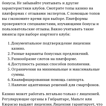
бонусы. Не забывайте учитывать и другие
характеристики клубов. Смотрите топы казино на
платформах с отзывами экспертов. С помощью топов
вы сэкономите время при выборе. Платформы
проверяются специалистами, изучающими бонусы и
пользовательские отзывы. Важно учитывать такие
нюансы при выборе азартного клуба:
Документальное подтверждение лицензии
казино.
Разные варианты бонусных предложений.
Разнообразие слотов на платформе.
Доступность разных способов пополнения.
Ограничения на минимальные и максимальные
суммы.
Квалифицированная помощь саппорта.
Наличие адаптивных решений для смартфонов.
Казино может работать легально только с лицензией.
Регулирующие органы в Гибралтаре, Мальте или
Кюрасао выдают лицензии. Лицензия гарантирует, что