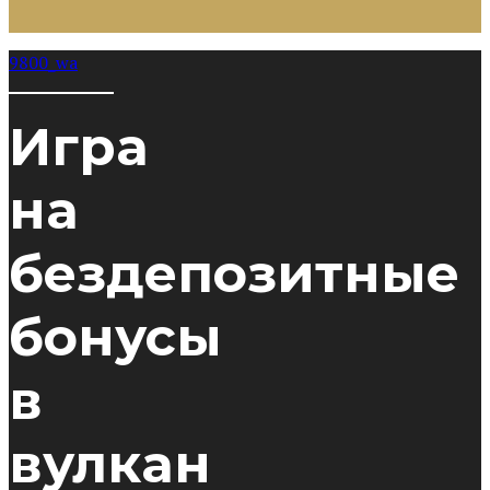
9800_wa
Игра
на
бездепозитные
бонусы
в
вулкан