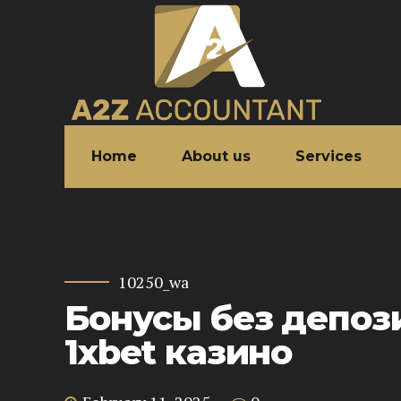
Home
About us
Services
10250_wa
Бонусы без депоз
1xbet казино