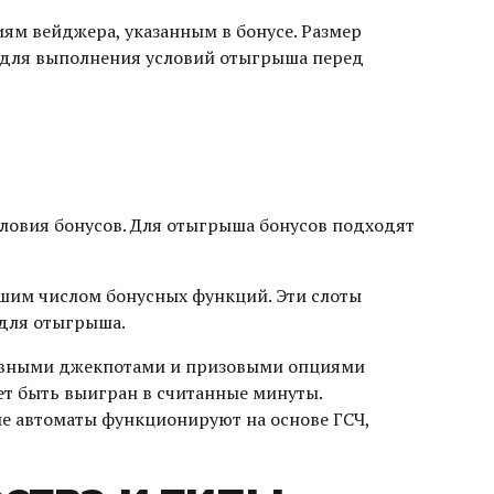
ям вейджера, указанным в бонусе. Размер
 для выполнения условий отыгрыша перед
словия бонусов. Для отыгрыша бонусов подходят
ьшим числом бонусных функций. Эти слоты
 для отыгрыша.
сивными джекпотами и призовыми опциями
ет быть выигран в считанные минуты.
е автоматы функционируют на основе ГСЧ,