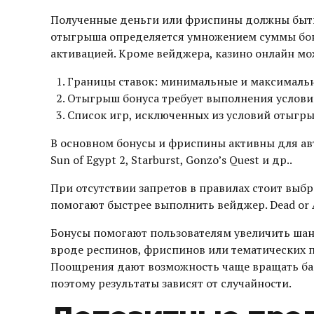
Полученные деньги или фриспины должны быть 
отыгрыша определяется умножением суммы бону
активацией. Кроме вейджера, казино онлайн мо
Границы ставок: минимальные и максимальн
Отыгрыш бонуса требует выполнения услови
Список игр, исключенных из условий отыгры
В основном бонусы и фриспины активны для авт
Sun of Egypt 2, Starburst, Gonzo’s Quest и др..
При отсутствии запретов в правилах стоит выб
помогают быстрее выполнить вейджер. Dead or A
Бонусы помогают пользователям увеличить ша
вроде респинов, фриспинов или тематических 
Поощрения дают возможность чаще вращать бар
поэтому результаты зависят от случайности.