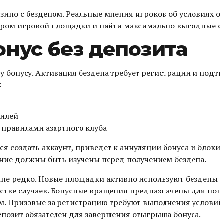
ино с бездепом. Реальные мнения игроков об условиях 
бором игровой площадки и найти максимально выгодные
онус без депозита
у бонусу. Активация бездепа требует регистрации и под
:
филей
 правилами азартного клуба
ся создать аккаунт, приведет к аннуляции бонуса и блок
ение должны быть изучены перед получением бездепа.
йне редко. Новые площадки активно используют бездепы
тве случаев. Бонусные вращения предназначены для попу
м. Призовые за регистрацию требуют выполнения услови
епозит обязателен для завершения отыгрыша бонуса.