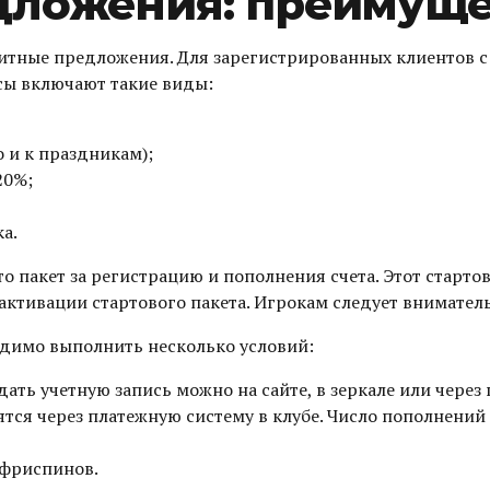
дложения: преимуще
зитные предложения. Для зарегистрированных клиентов 
усы включают такие виды:
 и к праздникам);
20%;
а.
о пакет за регистрацию и пополнения счета. Этот старт
активации стартового пакета. Игрокам следует вниматель
одимо выполнить несколько условий:
ать учетную запись можно на сайте, в зеркале или через
тся через платежную систему в клубе. Число пополнений 
 фриспинов.