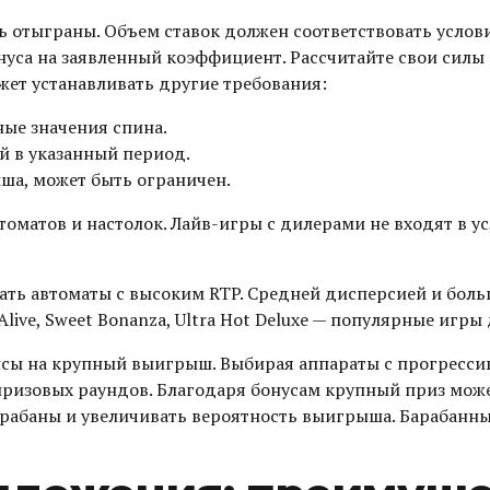
отыграны. Объем ставок должен соответствовать услови
са на заявленный коэффициент. Рассчитайте свои силы
жет устанавливать другие требования:
ые значения спина.
й в указанный период.
ша, может быть ограничен.
оматов и настолок. Лайв-игры с дилерами не входят в у
рать автоматы с высоким RTP. Средней дисперсией и бол
live, Sweet Bonanza, Ultra Hot Deluxe — популярные игры
нсы на крупный выигрыш. Выбирая аппараты с прогрес
призовых раундов. Благодаря бонусам крупный приз мож
абаны и увеличивать вероятность выигрыша. Барабанны