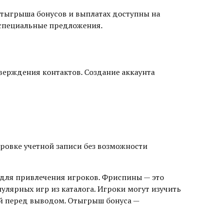
отыгрыша бонусов и выплатах доступны на
 специальные предложения.
тверждения контактов. Создание аккаунта
ировке учетной записи без возможности
 для привлечения игроков. Фриспины — это
лярных игр из каталога. Игроки могут изучить
й перед выводом. Отыгрыш бонуса —