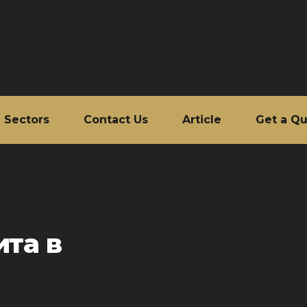
Sectors
Contact Us
Article
Get a Q
ита в