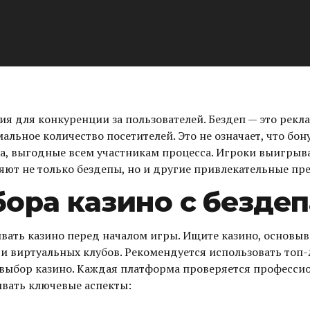
ия для конкуренции за пользователей. Бездеп — это рек
льное количество посетителей. Это не означает, что бо
а, выгодные всем участникам процесса. Игроки выигрыв
яют не только бездепы, но и другие привлекательные пр
ора казино с безде
ть казино перед началом игры. Ищите казино, основывая
сти виртуальных клубов. Рекомендуется использовать то
 выбор казино. Каждая платформа проверяется профессио
вать ключевые аспекты: