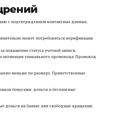
щрений
ацию с подтверждением контактных данных.
полнительно может потребоваться верификация
за повышение статуса учетной записи.
е и активация уникального промокода. Промокод
обычно меньше по размеру. Приветственные
ников бонусами: деньги и бесплатные
е деньги на баланс или свободные вращения.