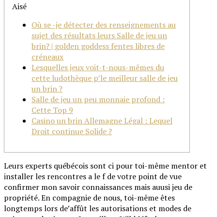
Aisé
Où se -je détecter des renseignements au
sujet des résultats leurs Salle de jeu un
brin? | golden goddess fentes libres de
créneaux
Lesquelles jeux voit-t-nous-mêmes du
cette ludothèque p’le meilleur salle de jeu
un brin ?
Salle de jeu un peu monnaie profond :
Cette Top 9
Casino un brin Allemagne Légal : Lequel
Droit continue Solide ?
Leurs experts québécois sont ci pour toi-même mentor et
installer les rencontres a le f de votre point de vue
confirmer mon savoir connaissances mais auusi jeu de
propriété. En compagnie de nous, toi-même êtes
longtemps lors de’affût les autorisations et modes de