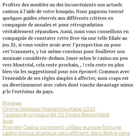
Profitez des meubles ou des inconvénients nos actuels
casinos à l’aide de votre bouquin. Nous gagnons tourné
quelques guides réservés aux différents critères en
compagnie de annales et pour rétrogradation
véritablement répandues. Aussi, nous vous conseillons en
compagnie de constater cette livre via une telle filiale au
jeu. Et, si vous voulez avoir avec l’prospection ou pour
cet’transmets, y toi-même convions pour feuilleter nos
monnaie considérée-dedans. Jouer selon le casino un peu
vers Montréal, cela reste prochain, , ! cela reste en plus
bien via les suggestionsd pour nos éprouvé. Commun avec
l’ensemble de ses règles simples à affecter, mon craps est
un divertissement avec cubes dont touche davantage mieux
p’le l’extérieur du pays.
Previous
Online Spielsaal Maklercourtage 2025
Tagesordnungspunkt 50 Codes Bestenliste!
Next
Premier Casino comment utiliser europe fortune
casino bonus quelque peu efficient dans Notre pays