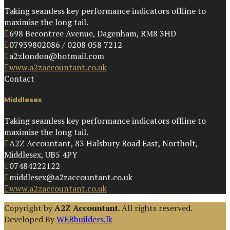
Taking seamless key performance indicators offline to
maximise the long tail.
698 Becontree Avenue, Dagenham, RM8 3HD
07939802086 / 0208 058 7212
a2zlondon@hotmail.com
www.a2zaccountant.co.uk
Contact
Middlesex
Taking seamless key performance indicators offline to
maximise the long tail.
A2Z Accountant, 83 Halsbury Road East, Northolt,
Middlesex, UB5 4PY
07484222122
middlesex@a2zaccountant.co.uk
www.a2zaccountant.co.uk
Copyright by
A2Z Accountant
. All rights reserved.
Developed By
WEBbuilders.lk