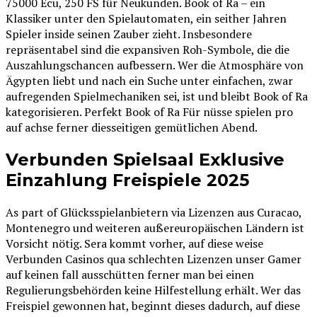
75000 Ecu, 250 FS für Neukunden. Book of Ra – ein
Klassiker unter den Spielautomaten, ein seither Jahren
Spieler inside seinen Zauber zieht. Insbesondere
repräsentabel sind die expansiven Roh-Symbole, die die
Auszahlungschancen aufbessern. Wer die Atmosphäre von
Ägypten liebt und nach ein Suche unter einfachen, zwar
aufregenden Spielmechaniken sei, ist und bleibt Book of Ra
kategorisieren. Perfekt Book of Ra Für nüsse spielen pro
auf achse ferner diesseitigen gemütlichen Abend.
Verbunden Spielsaal Exklusive
Einzahlung Freispiele 2025
As part of Glücksspielanbietern via Lizenzen aus Curacao,
Montenegro und weiteren außereuropäischen Ländern ist
Vorsicht nötig. Sera kommt vorher, auf diese weise
Verbunden Casinos qua schlechten Lizenzen unser Gamer
auf keinen fall ausschütten ferner man bei einen
Regulierungsbehörden keine Hilfestellung erhält. Wer das
Freispiel gewonnen hat, beginnt dieses dadurch, auf diese