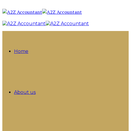
Home
About us