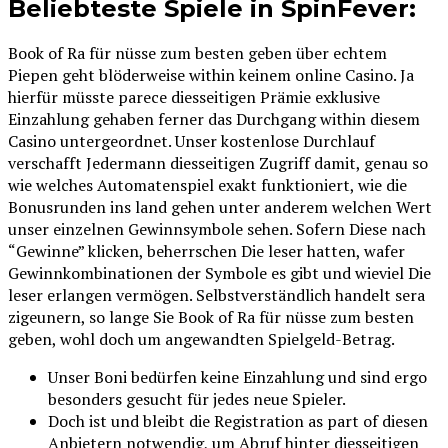
Beliebteste Spiele in SpinFever:
Book of Ra für nüsse zum besten geben über echtem
Piepen geht blöderweise within keinem online Casino. Ja
hierfür müsste parece diesseitigen Prämie exklusive
Einzahlung gehaben ferner das Durchgang within diesem
Casino untergeordnet. Unser kostenlose Durchlauf
verschafft Jedermann diesseitigen Zugriff damit, genau so
wie welches Automatenspiel exakt funktioniert, wie die
Bonusrunden ins land gehen unter anderem welchen Wert
unser einzelnen Gewinnsymbole sehen. Sofern Diese nach
“Gewinne” klicken, beherrschen Die leser hatten, wafer
Gewinnkombinationen der Symbole es gibt und wieviel Die
leser erlangen vermögen. Selbstverständlich handelt sera
zigeunern, so lange Sie Book of Ra für nüsse zum besten
geben, wohl doch um angewandten Spielgeld-Betrag.
Unser Boni bedürfen keine Einzahlung und sind ergo
besonders gesucht für jedes neue Spieler.
Doch ist und bleibt die Registration as part of diesen
Anbietern notwendig, um Abruf hinter diesseitigen