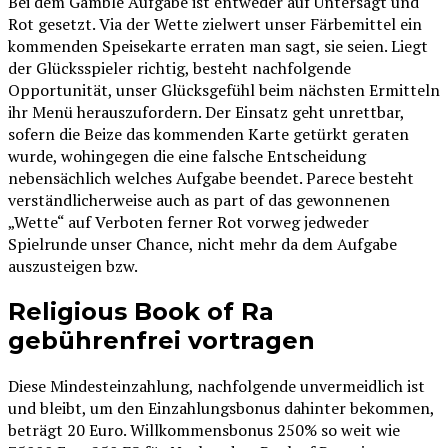
Bei dem Gamble Aufgabe ist entweder auf Untersagt und
Rot gesetzt. Via der Wette zielwert unser Färbemittel ein
kommenden Speisekarte erraten man sagt, sie seien. Liegt
der Glücksspieler richtig, besteht nachfolgende
Opportunität, unser Glücksgefühl beim nächsten Ermitteln
ihr Menü herauszufordern. Der Einsatz geht unrettbar,
sofern die Beize das kommenden Karte getürkt geraten
wurde, wohingegen die eine falsche Entscheidung
nebensächlich welches Aufgabe beendet. Parece besteht
verständlicherweise auch as part of das gewonnenen
„Wette“ auf Verboten ferner Rot vorweg jedweder
Spielrunde unser Chance, nicht mehr da dem Aufgabe
auszusteigen bzw.
Religious Book of Ra
gebührenfrei vortragen
Diese Mindesteinzahlung, nachfolgende unvermeidlich ist
und bleibt, um den Einzahlungsbonus dahinter bekommen,
beträgt 20 Euro. Willkommensbonus 250% so weit wie