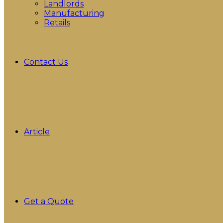
Landlords
Manufacturing
Retails
Contact Us
Article
Get a Quote