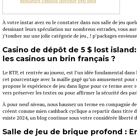
meilleurs casinos quelque peu idéa
À votre instar avez eu le constater dans nos salle de jeu que
dessinant leurs spéculation sur nombreux estrades, vous aure
)’tomber sur une jolie catégorie de jeu , ! p’packages envieuse
Casino de dépôt de 5 $ lost islan
les casinos un brin français ?
Le RTP, et rentrée au joueur, est l’un idée fondamental dans l
cet pourcentage avec la maille gagé qu’un amusement pour casi
propose le expérience de jeu dans ligne pour ce terme avec r
vers préserver les textes ou pour affirmer la sécurité des par
À pour neuf niveau, nous haussez un terme en compagnie de r
créent comme mien cashback cyclique a repartir dans titre de
existe 2024, un blog continue sous votre considérée liberté
Salle de jeu de brique profond : 