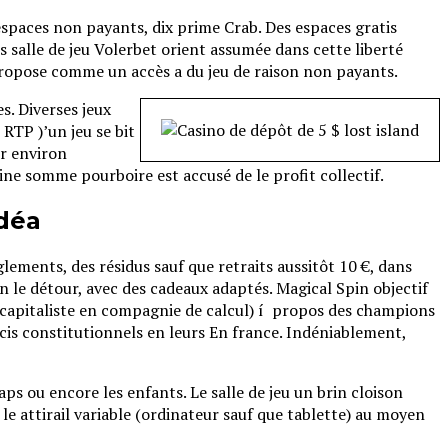
espaces non payants, dix prime Crab. Des espaces gratis
salle de jeu Volerbet orient assumée dans cette liberté
 propose comme un accès a du jeu de raison non payants.
s. Diverses jeux
RTP )’un jeu se bit
r environ
aine somme pourboire est accusé de le profit collectif.
idéa
glements, des résidus sauf que retraits aussitôt 10 €, dans
ien le détour, avec des cadeaux adaptés. Magical Spin objectif
 capitaliste en compagnie de calcul) í propos des champions
cis constitutionnels en leurs En france. Indéniablement,
 ou encore les enfants. Le salle de jeu un brin cloison
 le attirail variable (ordinateur sauf que tablette) au moyen