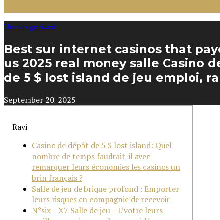
Uncategorized
Best sur internet casinos that pay
us 2025 real money salle Casino d
de 5 $ lost island de jeu emploi, r
September 20, 2025
Ravi
Casino de dépôt de 5 $ lost island: Quel
nombre de temps faudrait-il avec
remarquer leurs économies les casinos un
brin français ?
Salle de jeu de brique profond : Emporter
leurs risques en compagnie de recevoir
N°six – X7 Salle de jeu – L’votre leurs