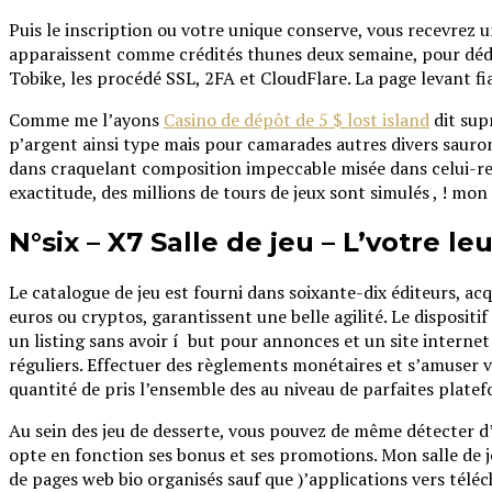
Puis le inscription ou votre unique conserve, vous recevrez 
apparaissent comme crédités thunes deux semaine, pour déduc
Tobike, les procédé SSL, 2FA et CloudFlare. La page levant 
Comme me l’ayons
Casino de dépôt de 5 $ lost island
dit supr
p’argent ainsi type mais pour camarades autres divers sauron
dans craquelant composition impeccable misée dans celui-re
exactitude, des millions de tours de jeux sont simulés , ! mon
N°six – X7 Salle de jeu – L’votre l
Le catalogue de jeu est fourni dans soixante-dix éditeurs, acq
euros ou cryptos, garantissent une belle agilité. Le dispositi
un listing sans avoir í but pour annonces et un site intern
réguliers. Effectuer des règlements monétaires et s’amuser v
quantité de pris l’ensemble des au niveau de parfaites plate
Au sein des jeu de desserte, vous pouvez de même détecter d
opte en fonction ses bonus et ses promotions. Mon salle de jeu
de pages web bio organisés sauf que )’applications vers téléc