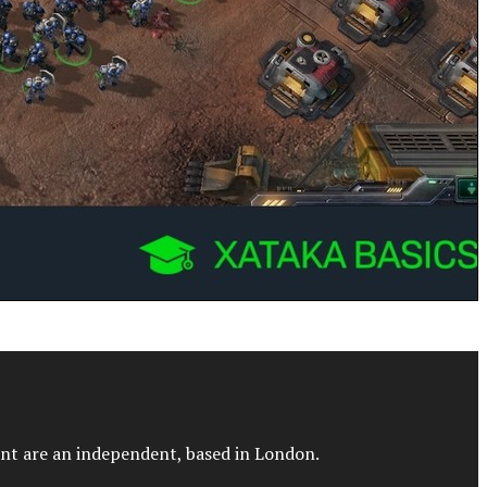
tant are an independent, based in London.