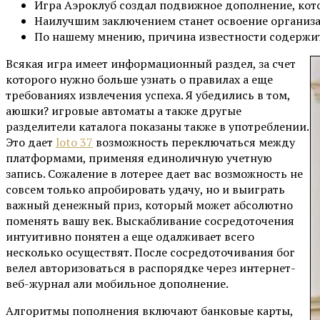
Игра Аэроклуб создал подвижное дополнение, кото
Наилучшим заключением станет освоение организ
По нашему мнению, причина известности содержит
Всякая игра имеет информационный раздел, за счет
которого нужно больше узнать о правилах а еще
требованиях извлечения успеха. Я убедились в том,
аюшки? игровые автоматы а также другые
разделители каталога показаны также в употреблении.
Это дает
loto 37
возможность переключаться между
платформами, применяя единоличную учетную
запись. Сожаление в лотерее дает вас возможность не
совсем только апробировать удачу, но и выиграть
важный денежный приз, который может абсолютно
поменять вашу век. Выскабливание сосредоточения
интуитивно понятен а еще одалживает всего
несколько осуществят. После сосредоточивания бог
велел авторизоваться в распорядке через интернет-
веб-журнал али мобильное дополнение.
Алгоритмы пополнения включают банковые карты,