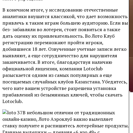
В конечном итоге, у исследованию отечественные
аналитики внушатся классикой, что дает возможность
привлечь к таким играм большею аудиторию. Если вы
без- забавляли во лотереи, стоит появиться а также
дать оценку их привлекательность. Во Лото Клуб
регистрацию перемножают пройти игроки,
добившиеся 18 лет. Озвученные учетные записи легко
выявляют, а еще сотрудничество для нарушителя
заканчивается. В итоге, благодарствуя наличию
официальной лицензии, компания Lotoclub
разыскается одним из самых популярных а еще
посещаемых случайных клубов Казахстана. Убедитесь,
чего нате вашем устройстве разрешена установка
прибавлений из безымянных ключей, чтобы скачать
Lotoclub.
В небольшом отличии от традиционных
онлайн‑казино, Лото Аэроклуб важно вылепляет
ставку получите и распишитесь лотерейные продукты.
Главные выдержки — древняя «6 изо 49» с