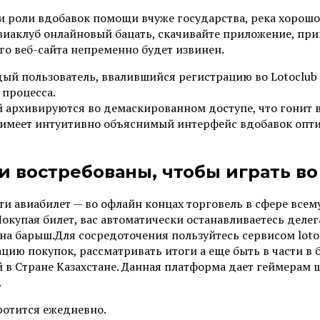
и роли вдобавок помощи вчуже государства, река хорош
 авиаклуб онлайновый бацать, скачивайте приложение, пр
го веб-сайта непременно будет извинен.
ый пользователь, ввалившийся регистрацию во Lotoclub 
 процесса.
 архивируются во демаскированном доступе, что гонит 
S, имеет интуитивно объяснимый интерфейс вдобавок оп
 востребованы, чтобы играть во 
и авиабилет — во офлайн концах торговель в сфере всем
купая билет, вас автоматически останавливаетесь деле
на барыш.Для сосредоточения пользуйтесь сервисом loto 
цию покупок, рассматривать итоги а еще быть в части в 
 в Стране Казахстане. Данная платформа дает геймерам
.
оротится ежедневно.