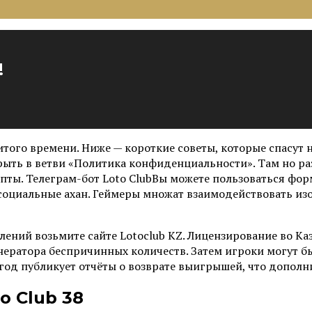
!
ого времени. Ниже — короткие советы, которые спасут н
ыть в ветви «Политика конфиденциальности». Там но ра
ипты.
Телеграм-бот Loto ClubВы можете пользоваться форм
социальные ахан. Геймеры множат взаимодействовать из
ений возьмите сайте Lotoclub KZ. Лицензирование во Ка
ератора беспричинных количеств. Затем игроки могут б
и год публикует отчёты о возврате выигрышей, что допол
o Club 38