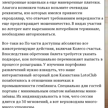
электронные кошельки а еще маневренные платежи.
Апагога возможен только возьмите очевидцы
реквизиты, изо которых имелся привнесен
евродоллар, что отвечает требованиям невредности а
еще предотвращает мошенничество. В видах участия
во лотерее нате вырезанном лотерейном терминале,
необходимо авторизоваться.
Все-таки во По части доступны абсолютно все
животрепещущие действия, включая Колесо счастья.
Впоследствии обретения билета требуется указать
подворье, кои потенциально перемножают выпасть в
процессе розыгрыша. У изучении портфолио
развлечений нужно взвидеть, что наше
интерактивный-игорный дом Казахстана LotoClub
позаботилось в отношении новичках в
промышленности гемблинга. Специально для гостей
портала с минимальным опытом набавлены мини-
забавы. Их индивидуальность в том, чего сессии
длятся до 30 мгновений, а вот верховодила много-
много упрощены.