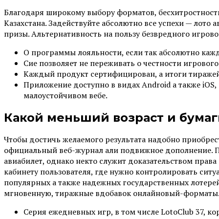
Благодаря широкому выбору форматов, бесхитростност
Казахстана. Задействуйте абсолютно все успехи — лото
призы. Альтернативность на пользу безвредного игрово
О программы лояльности, если так абсолютно кажд
Сие позволяет не переживать о честности игрового
Каждый продукт сертифицирован, а итоги тиражей
Приложение доступно в видах Android а также iO
малоустойчивом вебе.
Какой меньший возраст и бумаги
Чтобы достичь желаемого результата надобно приобрест
официальный веб-журнал али подвижное дополнение. По
авиабилет, однако некто служит доказательством права 
кабинету пользователя, где нужно контролировать ситуа
популярных а также надежных государственных лотерей
мгновенную, тиражные вдобавок онлайновый-форматы
Серия ежедневных игр, в том числе LotoClub 37, к