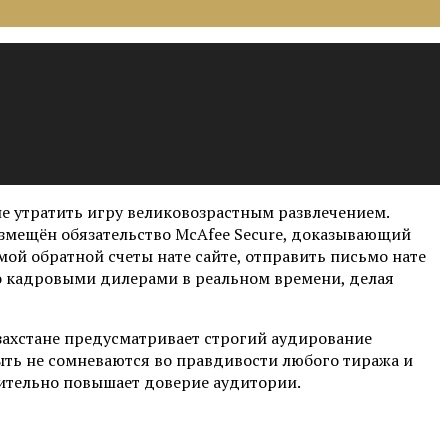
е утратить игру великовозрастным развлечением.
змещён обязательство McAfee Secure, доказывающий
ой обратной счеты нате сайте, отправить письмо нате
о кадровыми дилерами в реальном времени, делая
захстане предусматривает строгий аудирование
ыть не сомневаются во правдивости любого тиража и
нительно повышает доверие аудитории.