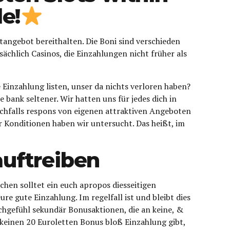
e!
otangebot bereithalten. Die Boni sind verschieden
ächlich Casinos, die Einzahlungen nicht früher als
 Einzahlung listen, unser da nichts verloren haben?
 bank seltener. Wir hatten uns für jedes dich in
ichfalls respons von eigenen attraktiven Angeboten
r Konditionen haben wir untersucht. Das heißt, im
auftreiben
hen solltet ein euch apropos diesseitigen
 gute Einzahlung. Im regelfall ist und bleibt dies
ochgefühl sekundär Bonusaktionen, die an keine, &
s keinen 20 Euroletten Bonus bloß Einzahlung gibt,