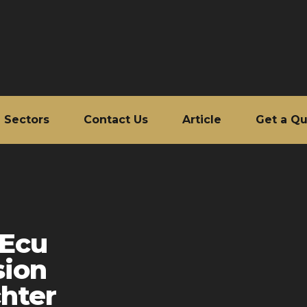
Sectors
Contact Us
Article
Get a Q
 Ecu
sion
chter