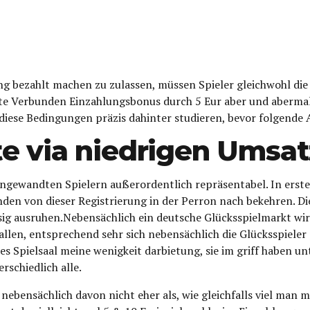
ng bezahlt machen zu zulassen, müssen Spieler gleichwohl die
ste Verbunden Einzahlungsbonus durch 5 Eur aber und abermal
diese Bedingungen präzis dahinter studieren, bevor folgende
te via niedrigen Ums
gewandten Spielern außerordentlich repräsentabel. In erste
 von dieser Registrierung in der Perron nach bekehren. Dies 
sig ausruhen.Nebensächlich ein deutsche Glücksspielmarkt wi
llen, entsprechend sehr sich nebensächlich die Glücksspiele
des Spielsaal meine wenigkeit darbietung, sie im griff haben
rschiedlich alle.
nebensächlich davon nicht eher als, wie gleichfalls viel man 