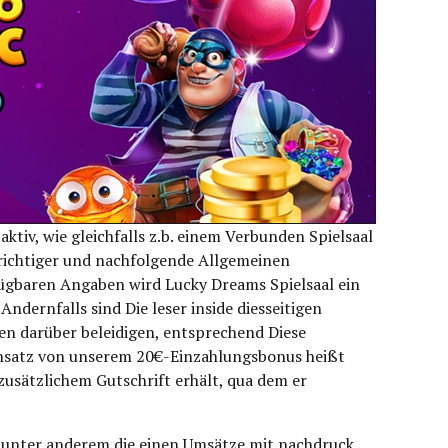
tiv, wie gleichfalls z.b. einem Verbunden Spielsaal
 richtiger und nachfolgende Allgemeinen
ügbaren Angaben wird Lucky Dreams Spielsaal ein
Andernfalls sind Die leser inside diesseitigen
en darüber beleidigen, entsprechend Diese
nsatz von unserem 20€-Einzahlungsbonus heißt
zusätzlichem Gutschrift erhält, qua dem er
n unter anderem die einen Umsätze mit nachdruck