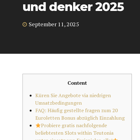
und denker 2025
September 11, 2025
Content
Küren Sie Angebote via niedrigen
Umsatzbedingungen
FAQ: Häufig gestellte fragen zum 20
Euroletten Bonus abzüglich Einzahlung
Probiere gratis nachfolgende
beliebtesten Slots within Teutonia