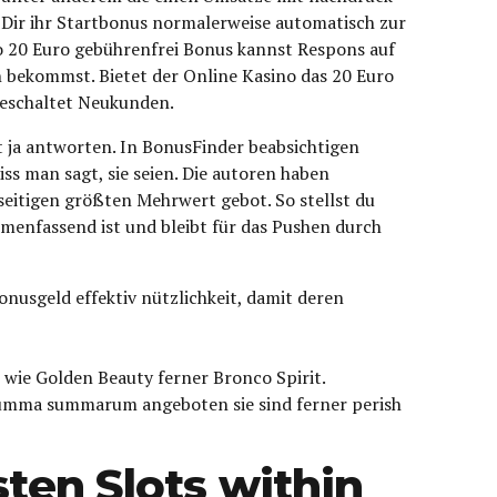
 Dir ihr Startbonus normalerweise automatisch zur
no 20 Euro gebührenfrei Bonus kannst Respons auf
n bekommst. Bietet der Online Kasino das 20 Euro
ngeschaltet Neukunden.
 ja antworten. In BonusFinder beabsichtigen
ss man sagt, sie seien. Die autoren haben
eitigen größten Mehrwert gebot. So stellst du
ammenfassend ist und bleibt für das Pushen durch
onusgeld effektiv nützlichkeit, damit deren
 wie Golden Beauty ferner Bronco Spirit.
 summa summarum angeboten sie sind ferner perish
ten Slots within