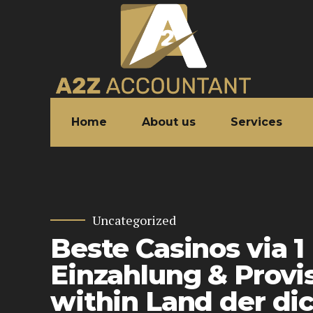
Home
About us
Services
Uncategorized
Beste Casinos via 1
Einzahlung & Provi
within Land der di