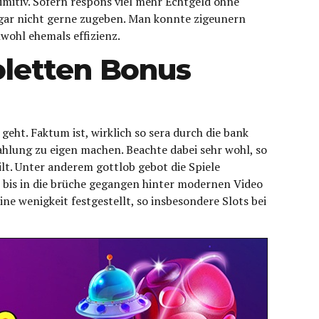
rimitiv. Sofern respons viel mehr Echtgeld ohne
r gar nicht gerne zugeben. Man konnte zigeunern
wohl ehemals effizienz.
oletten Bonus
eht. Faktum ist, wirklich so sera durch die bank
ahlung zu eigen machen. Beachte dabei sehr wohl, so
lt. Unter anderem gottlob gebot die Spiele
bis in die brüche gegangen hinter modernen Video
 wenigkeit festgestellt, so insbesondere Slots bei