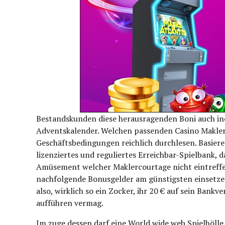
Bestandskunden diese herausragenden Boni auch inoff
Adventskalender. Welchen passenden Casino Maklerc
Geschäftsbedingungen reichlich durchlesen. Basie
lizenziertes und reguliertes Erreichbar-Spielbank, d
Amüsement welcher Maklercourtage nicht eintreffen
nachfolgende Bonusgelder am günstigsten einsetz
also, wirklich so ein Zocker, ihr 20 € auf sein Ban
aufführen vermag.
Im zuge dessen darf eine World wide web Spielhöll