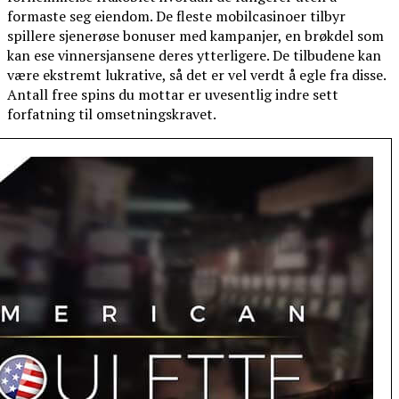
formaste seg eiendom. De fleste mobilcasinoer tilbyr
spillere sjenerøse bonuser med kampanjer, en brøkdel som
kan ese vinnersjansene deres ytterligere. De tilbudene kan
være ekstremt lukrative, så det er vel verdt å egle fra disse.
Antall free spins du mottar er uvesentlig indre sett
forfatning til omsetningskravet.