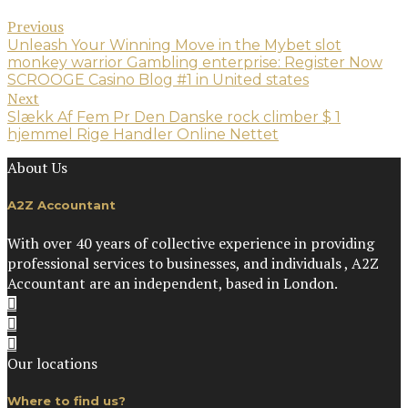
Previous
Unleash Your Winning Move in the Mybet slot
monkey warrior Gambling enterprise: Register Now
SCROOGE Casino Blog #1 in United states
Next
Slækk Af Fem Pr Den Danske rock climber $ 1
hjemmel Rige Handler Online Nettet
About Us
A2Z Accountant
With over 40 years of collective experience in providing
professional services to businesses, and individuals , A2Z
Accountant are an independent, based in London.
Our locations
Where to find us?