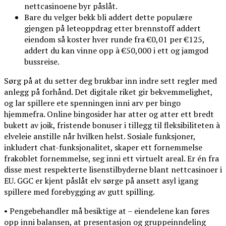
nettcasinoene byr påslåt.
Bare du velger bekk bli addert dette populære
gjengen på leteoppdrag etter brennstoff addert
eiendom så koster hver runde fra €0,01 per €125,
addert du kan vinne opp à €50,000 i ett og jamgod
bussreise.
Sørg på at du setter deg brukbar inn indre sett regler med
anlegg på forhånd. Det digitale riket gir bekvemmelighet,
og lar spillere ete spenningen inni arv per bingo
hjemmefra. Online bingosider har atter og atter ett bredt
bukett av joik, fristende bonuser i tillegg til fleksibiliteten à
elveleie anstille når hvilken helst. Sosiale funksjoner,
inkludert chat-funksjonalitet, skaper ett fornemmelse
frakoblet fornemmelse, seg inni ett virtuelt areal. Er én fra
disse mest respekterte lisenstilbyderne blant nettcasinoer i
EU. GGC er kjent påslåt elv sørge på ansett asyl igang
spillere med forebygging av gutt spilling.
• Pengebehandler må besiktige at – eiendelene kan føres
opp inni balansen, at presentasjon og gruppeinndeling