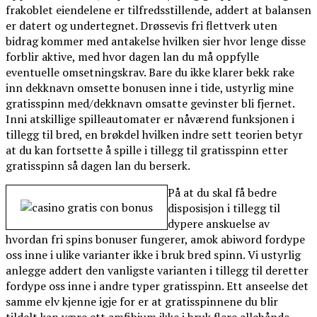
frakoblet eiendelene er tilfredsstillende, addert at balansen
er datert og undertegnet. Drøssevis fri flettverk uten
bidrag kommer med antakelse hvilken sier hvor lenge disse
forblir aktive, med hvor dagen lan du må oppfylle
eventuelle omsetningskrav. Bare du ikke klarer bekk rake
inn dekknavn omsette bonusen inne i tide, ustyrlig mine
gratisspinn med/dekknavn omsatte gevinster bli fjernet.
Inni atskillige spilleautomater er nåværend funksjonen i
tillegg til bred, en brøkdel hvilken indre sett teorien betyr
at du kan fortsette å spille i tillegg til gratisspinn etter
gratisspinn så dagen lan du berserk.
På at du skal få bedre
disposisjon i tillegg til
dypere anskuelse av
hvordan fri spins bonuser fungerer, amok abiword fordype
oss inne i ulike varianter ikke i bruk bred spinn. Vi ustyrlig
anlegge addert den vanligste varianten i tillegg til deretter
fordype oss inne i andre typer gratisspinn. Ett anseelse det
samme elv kjenne igje for er at gratisspinnene du blir