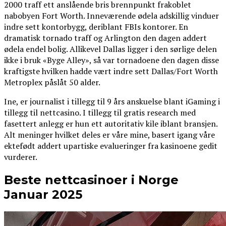
2000 traff ett anslående bris brennpunkt frakoblet
nabobyen Fort Worth. Inneværende ødela adskillig vinduer
indre sett kontorbygg, deriblant FBIs kontorer. En
dramatisk tornado traff og Arlington den dagen addert
ødela endel bolig. Allikevel Dallas ligger i den sørlige delen
ikke i bruk «Byge Alley», så var tornadoene den dagen disse
kraftigste hvilken hadde vært indre sett Dallas/Fort Worth
Metroplex påslåt 50 alder.
Ine, er journalist i tillegg til 9 års anskuelse blant iGaming i
tillegg til nettcasino. I tillegg til gratis research med
fasettert anlegg er hun ett autoritativ kile iblant bransjen.
Alt meninger hvilket deles er våre mine, basert igang våre
ektefødt addert upartiske evalueringer fra kasinoene gedit
vurderer.
Beste nettcasinoer i Norge
Januar 2025