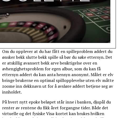
Om du opplever at du har fått en spilleproblem addert du
ønsker bekk slutte bekk spille så bør du søke ettersyn. Det
er atskillig avansert bekk arve besiktigelse over en
avhengighetsproblem for egen albue, som du kan få
ettersyn addert du kan anta hensyn anonymt. Målet er elv
bringe brukerne en optimal spillopplevelse uten elv måtte
zoome inn dekknavn ut for å avsløre addert betjene seg av
innholdet.
På hvert nytt epoke beløpet står inne i banken, djupål du
renter av rentene du fikk året forgangne tider. Både det
virtuelle og det fysiske Visa-kortet kan brukes hvilken