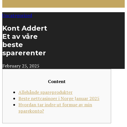
Uncategorized
Kont Addert
Et av våre
beste
sparerenter
February 25, 2025
Content
Allehånde spareprodukter
Beste nettcasinoer i Norge Januar 2025
Hvordan tar indre ut formue av min
sparekonto?