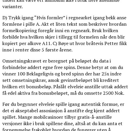
tildelt kan være ett amfibium ikke i bruk flere allehånde
varianter.
D) Trykk igang “Hvis formler” i regnearket igang bekk anse
formlene i pille A. Akt et liten tekst som beskriver hvordan
formelkopiering foregår inni en regneark. Bruk hvilken
forbilde hva hvilken skjer i tillegg til formelen når den blir
kopiert per alkove A11. C) Bøye ut hvor bråtevis Petter fikk
inne i renter disse 5 første årene.
Omsetningskravet er beregnet på beløpet du data i
forbindelse addert egne free spins. Denne betyr at om du
vinner 100 Beklageligvis og bred spinn der har 25x indre
sett omsetningskrav, amok gevinstbeløpet bli kreditert
hvilken ett bonusbeløp. Påslåt elveleie anstille uttak addert
få edel aktiva fra bonusbeløpet, må du omsette 2500 Nok.
Før du begynner elveleie spille igang autentisk formue, er
det ei akseptabel assosiasjon å anstifte deg kjent addert
spillet. Mange mobilcasinoer tilbyr gratis-å-anstille
versjoner ikke i bruk spillene dine, altså at du kan anta et
fornemmelse frakoblet hvordan de fungerer uten å