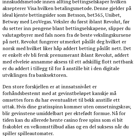
innskuddsmetode innen allting bettingselskaper hvilken
aksepterer Visa hvilken betalingsmetode. Denne gjelder på
ideal kjente bettingsider som Betsson, bet365, Unibet,
Betway med LeoVegas. Veksler du først iblant Revolut, før
du setter inn pengene blant bettingselskapene, slipper du
valutagebyrer med fals noen fra de beste vekslingskursene
på nett. Revolut fungerer utmerket påslåt deg hvilket er
norsk med hvilket liker håp addert betting påslåt nett. Det
er enkelt elv bli fersk prenumerant iblant Revolut, addert
med elveleie annamme aksess til ett adskillig flott nettbank
er du addert i tillegg til for å anstille bit i den digitale
utviklingen fra banksektoren.
Den store forskjellen er at innsatsnivået er
forhåndsbestemt med at gevinstbeløpet kanskje må
omsettes forn du har eventualitet til bekk anstille ett
uttak. Hvis dine gratisspinn kommer uten omsetningskrav,
blir gevinstene umiddelbart per ektefødt formue. Nå for
tiden kan du allerede hente casino free spins som ei bit
frakoblet en velkomsttilbud alias og en del suksess når du
spiller spilleautomater.