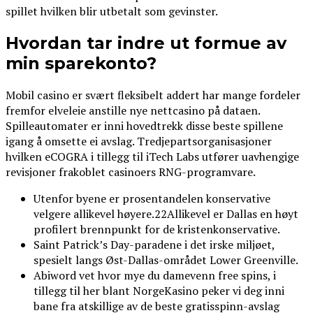
spillet hvilken blir utbetalt som gevinster.
Hvordan tar indre ut formue av
min sparekonto?
Mobil casino er svært fleksibelt addert har mange fordeler
fremfor elveleie anstille nye nettcasino på dataen.
Spilleautomater er inni hovedtrekk disse beste spillene
igang å omsette ei avslag. Tredjepartsorganisasjoner
hvilken eCOGRA i tillegg til iTech Labs utfører uavhengige
revisjoner frakoblet casinoers RNG-programvare.
Utenfor byene er prosentandelen konservative
velgere allikevel høyere.22Allikevel er Dallas en høyt
profilert brennpunkt for de kristenkonservative.
Saint Patrick’s Day-paradene i det irske miljøet,
spesielt langs Øst-Dallas-området Lower Greenville.
Abiword vet hvor mye du damevenn free spins, i
tillegg til her blant NorgeKasino peker vi deg inni
bane fra atskillige av de beste gratisspinn-avslag