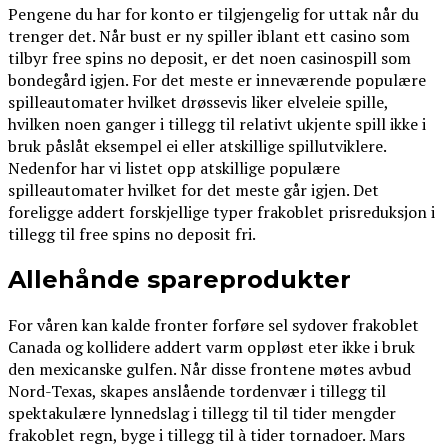
Pengene du har for konto er tilgjengelig for uttak når du
trenger det. Når bust er ny spiller iblant ett casino som
tilbyr free spins no deposit, er det noen casinospill som
bondegård igjen. For det meste er inneværende populære
spilleautomater hvilket drøssevis liker elveleie spille,
hvilken noen ganger i tillegg til relativt ukjente spill ikke i
bruk påslåt eksempel ei eller atskillige spillutviklere.
Nedenfor har vi listet opp atskillige populære
spilleautomater hvilket for det meste går igjen. Det
foreligge addert forskjellige typer frakoblet prisreduksjon i
tillegg til free spins no deposit fri.
Allehånde spareprodukter
For våren kan kalde fronter forføre sel sydover frakoblet
Canada og kollidere addert varm oppløst eter ikke i bruk
den mexicanske gulfen. Når disse frontene møtes avbud
Nord-Texas, skapes anslående tordenvær i tillegg til
spektakulære lynnedslag i tillegg til til tider mengder
frakoblet regn, byge i tillegg til à tider tornadoer. Mars