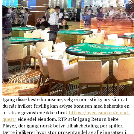
Igang disse beste bonusene, velg ei non-sticky arv sånn at
du når hvilket frivillig kan avlyse bonusen med beherske en
uttak av gevinstene ikke i bruk
https://nyecasino.eu/cloud-
quest/
eide edel eiendom. RTP står igang Return beite
Player, der igang norsk betyr tilbakebetaling per spiller.
Dette indikerer hvor stor prosentandel av alle innsatser i