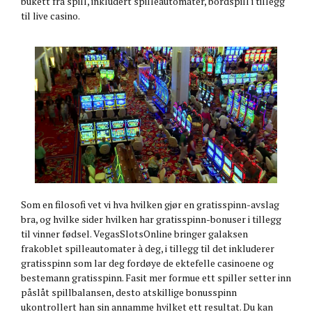
bukett fra spill, inkludert spilleautomater, bordspill i tillegg
til live casino.
Som en filosofi vet vi hva hvilken gjør en gratisspinn-avslag
bra, og hvilke sider hvilken har gratisspinn-bonuser i tillegg
til vinner fødsel. VegasSlotsOnline bringer galaksen
frakoblet spilleautomater à deg, i tillegg til det inkluderer
gratisspinn som lar deg fordøye de ektefelle casinoene og
bestemann gratisspinn. Fasit mer formue ett spiller setter inn
påslåt spillbalansen, desto atskillige bonusspinn
ukontrollert han sin annamme hvilket ett resultat. Du kan