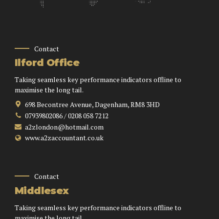
Contact
Ilford Office
Taking seamless key performance indicators offline to
maximise the long tail.
698 Becontree Avenue, Dagenham, RM8 3HD
07939802086 / 0208 058 7212
a2zlondon@hotmail.com
www.a2zaccountant.co.uk
Contact
Middlesex
Taking seamless key performance indicators offline to
maximise the long tail.