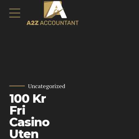
Uncategorized
100 Kr
Fri
Casino
Uten