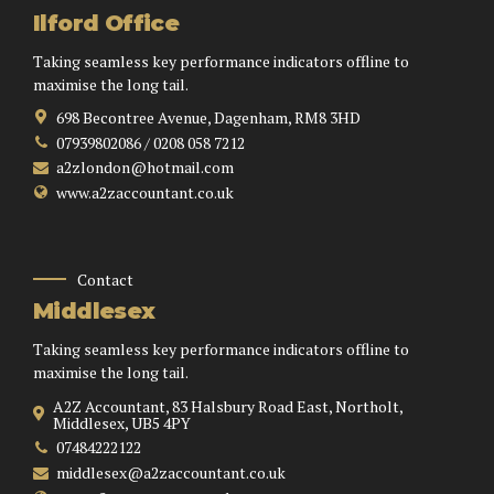
Ilford Office
Taking seamless key performance indicators offline to
maximise the long tail.
698 Becontree Avenue, Dagenham, RM8 3HD
07939802086 / 0208 058 7212
a2zlondon@hotmail.com
www.a2zaccountant.co.uk
Contact
Middlesex
Taking seamless key performance indicators offline to
maximise the long tail.
A2Z Accountant, 83 Halsbury Road East, Northolt,
Middlesex, UB5 4PY
07484222122
middlesex@a2zaccountant.co.uk