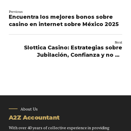
Previous
Encuentra los mejores bonos sobre
casino en internet sobre México 2025
Next
Slottica Casino: Estrategias sobre
Jubilación, Confianza y no ha
transpirado Bonificaciones Exclusivas
About Us
A2Z Accountant
With over 40 years of collective experience in providing