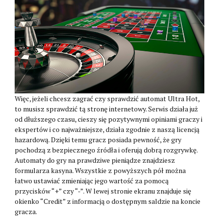
Więc, jeżeli chcesz zagrać czy sprawdzić automat Ultra Hot,
to musisz sprawdzić tą stronę internetowy. Serwis działa już
od dłuższego czasu, cieszy się pozytywnymi opiniami graczy i
ekspertów i co najważniejsze, działa zgodnie z naszą licencją
hazardową. Dzięki temu gracz posiada pewność, że gry
pochodzą z bezpiecznego źródła i oferują dobrą rozgrywkę.
Automaty do gry na prawdziwe pieniądze znajdziesz
formularza kasyna. Wszystkie z powyższych pół można
łatwo ustawiać zmieniając jego wartość za pomocą
przycisków “+” czy “-”. W lewej stronie ekranu znajduje się
okienko “Credit” z informacją o dostępnym saldzie na koncie
gracza.