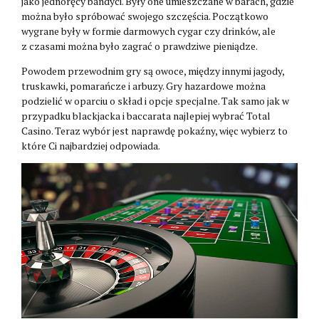
jako jednoręcy bandyci. Były one umieszczane w barach, gdzie
można było spróbować swojego szczęścia. Początkowo
wygrane były w formie darmowych cygar czy drinków, ale
z czasami można było zagrać o prawdziwe pieniądze.
Powodem przewodnim gry są owoce, między innymi jagody,
truskawki, pomarańcze i arbuzy. Gry hazardowe można
podzielić w oparciu o skład i opcje specjalne. Tak samo jak w
przypadku blackjacka i baccarata najlepiej wybrać Total
Casino. Teraz wybór jest naprawdę pokaźny, więc wybierz to
które Ci najbardziej odpowiada.