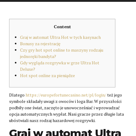
Content
Graj w automat Ultra Hot w tych kasynach
Bonusy za rejestrację
Czy gry hot spot online to maszyny rodzaju
jednoręki bandyta?
Gdy wygląda rozgrywka w grze Ultra Hot
Deluxe?
Hot spot online za pieniądze
Dlatego
https://europefortunecasino.net/pl/login/
też jego
symbole składały uwagi z owoców i loga Bar. W przyszłości
podbiły one świat, zaczęto je unowocześniać i wprowadzać
opcja automatycznych wypłat. Nasi gracze przez długie lata
ubóstwiali nasz rodzaj hazardowej rozgrywki.
Graj w automat Ultra