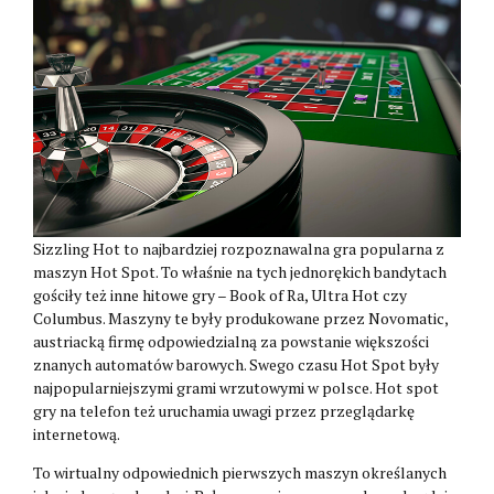
Sizzling Hot to najbardziej rozpoznawalna gra popularna z
maszyn Hot Spot. To właśnie na tych jednorękich bandytach
gościły też inne hitowe gry – Book of Ra, Ultra Hot czy
Columbus. Maszyny te były produkowane przez Novomatic,
austriacką firmę odpowiedzialną za powstanie większości
znanych automatów barowych. Swego czasu Hot Spot były
najpopularniejszymi grami wrzutowymi w polsce. Hot spot
gry na telefon też uruchamia uwagi przez przeglądarkę
internetową.
To wirtualny odpowiednich pierwszych maszyn określanych