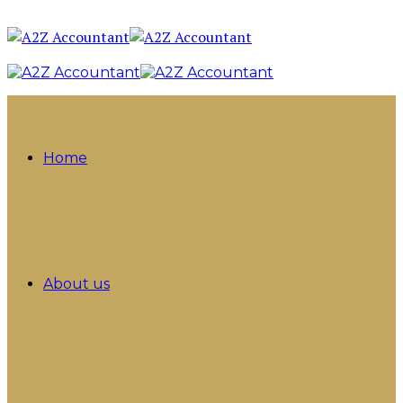
Home
About us