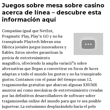
Juegos sobre mesa sobre casino
acerca de línea – descubre esta
información aquí
Compañias igual que NetEnt,
Pragmatic Play, Play’n GO y no ha
transpirado Playtech lideran una
fábrica joviales juegos innovadores y
fiables. Estos niveles garantizan la
pericia de entretenimiento
magnifico, ofreciendo la amplia variacií³n sobre
alternativas que llegan a convertirse en focos de luces
adaptan a todo el mundo los gustos y no ha transpirado
gustos. Contamos con el pasar del tiempo unas 12,
tragamonedas gratuitas que abarcan algunas XNUMX
asuntos así­ como mecánicas de entretenimiento creadas
por las definitivos desarrolladores de software sobre
tragamonedas online del mundo para que te sea posible
juguetear. La entusiasmo desplazándolo hacia el pelo