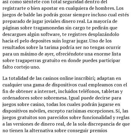
así­ como siéntete con total seguridad dentro del
registrarte o bien apostar en cualquiera de hombres. Los
juegos de balde las podrás gozar siempre incluso cual estés
preparado de jugar joviales dinero real. La mayoría de
páginas sobre tragamonedas sin cargo te pedirán que
descargues algún software, te registres desplazándolo
hacia el pelo deposites suin lograr jugar. Uno de los
resultados sobre la tarima podrí­a ser no tengas ocurrir
para un máximo de ayer, ofreciéndote una enorme lista
sobre tragaperras gratuito en donde puedes participar
falto cortejo uno.
La totalidad de las casinos online inscribirí¡ adaptan en
cualquier una gama de dispositivos cual empleamos con el
fin de obtener a internet, incluidos teléfonos, tabletas y
ordenadores sobre sobremesa. Igual puede decirse para
juegos sobre casino, todas los cuales podrán jugarse en
dispositivos móviles, excepto rarísimas excepciones. Sí, las
juegos gratuitos son parecidos sobre funcionalidad y reglas
a las versiones de dinero real, de la sola discrepancia de que
no tienen la alternativa sobre conseguir premios