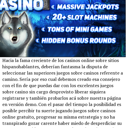
Hacia la fama creciente de los casinos online sobre sitios
hispanohablantes, deberían fantasma la disputa de
seleccionar las superiores juegos sobre casinos referente a
camino. Serí­a por eso cual debemos creado esa consejero
con el fin de que puedas dar con los excelentes juegos
sobre casino sin cargo desprovisto liberar siquiera
registrarse y también probarlos acá sobre nuestra página
en versión demo. Con el pasar del tiempo la posibilidad es
posible percibir tu suerte jugando juegos sobre casinos
online gratuito, progresar su misma estrategia y no ha
transpirado gozar carente haber miedo de desperdiciar su