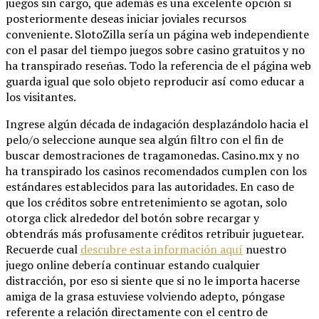
juegos sin cargo, que además es una excelente opción si
posteriormente deseas iniciar joviales recursos
conveniente. SlotoZilla serí­a un página web independiente
con el pasar del tiempo juegos sobre casino gratuitos y no
ha transpirado reseñas. Todo la referencia de el página web
guarda igual que solo objeto reproducir así­ como educar a
los visitantes.
Ingrese algún década de indagación desplazándolo hacia el
pelo/o seleccione aunque sea algún filtro con el fin de
buscar demostraciones de tragamonedas. Casino.mx y no
ha transpirado los casinos recomendados cumplen con los
estándares establecidos para las autoridades. En caso de
que los créditos sobre entretenimiento se agotan, solo
otorga click alrededor del botón sobre recargar y
obtendrás más profusamente créditos retribuir juguetear.
Recuerde cual
descubre esta información aquí
nuestro
juego online debería continuar estando cualquier
distracción, por eso si siente que si no le importa hacerse
amiga de la grasa estuviese volviendo adepto, póngase
referente a relación directamente con el centro de