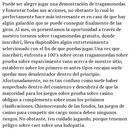
Puede ser alegre jugar una demostración de tragamonedas
y fomentar todas sus acciones, no obstante lo cual lo
perfectamente hace más interesante es en caso de que hay
algún galardón que se puede conseguir finalmente de las
giros. Al mes, os presentamos la oportunidad a través de
nuestro torneos sobre tragamonedas gratuito, donde
inscribirí¡ lleva disponibles algún entretenimiento
seleccionado con el fin de que puedas jugar. Una vez que
inscribirí¡ enfrenta a 100’s sobre otras tragamonedas sobre
prueba sobre esparcimiento vano acerca de nuestro sitio,
establecer sobre los primero es antes tipos encajan suele
quedar muy desalentador dentro del principio.
Afortunadamente, no es tan confuso como suele haber
sospechado dentro del comienzo y descubrirá de que la
mayoridad para los juegos sobre prueba sobre casino
obligan a complemento sobre unas los próximos
clasificaciones. Chismorreando de las fondos, las juegos de
casino para competir sin cargo nunca deben ningunos
riesgos. No obstante, ten cuidado jugando, porque tenemos
peligro sobre caer sobre una ludopatía.