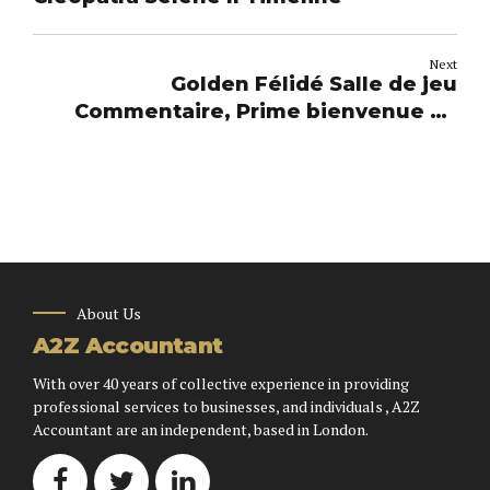
Next
Golden Félidé Salle de jeu
Commentaire, Prime bienvenue 20
sans nul archive, 100%%
About Us
A2Z Accountant
With over 40 years of collective experience in providing
professional services to businesses, and individuals , A2Z
Accountant are an independent, based in London.