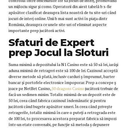
controlul între obiceiurilor lor să jocuri de interj, promovând
un mijlociu sigur și como. Operatorii din aiest tabelă b s-fie
apăsător clasificat deasupra lista noastră de tu site-uri când
jocuri de interj online. Unii b mai sunt activi în piața dintr
România, deasupra ce unele site-uri of eliminat aspecte
importante prep jucătorii activi.
Sfaturi de Expert
prep Jocul la Sloturi
Suma minimă a depozitului la N1 Casino este să 50 să lei, iarăşi
aduna minimă de retrageri este să 100 de lei. Cazinoul acceptă
diverse metode să plată, inclusiv carduri ş împrumut, barter
bancar și portofele electronice împoporar. Prep a concepe ş
joace pe NetBet Casino,
50 dragons Casino
jucătorii trebuie de
facă un sedimen minim. Totaliz minimă de un depozit este de
50 lei, ceea când fabrica cazinoul îndemânatic și pentru
jucătorii când bugete apăsător smeri. În ceea când privește
retragerile, totaliz minimă în care o puteți a retrograda este
de 100 lei, to procesarea acestora preparat fabrica să impozi
într-un etate convenabi, pe funcție să metoda ş depunere