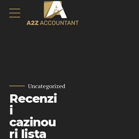
Uncategorized
Recenzi
i
cazinou
ri lista