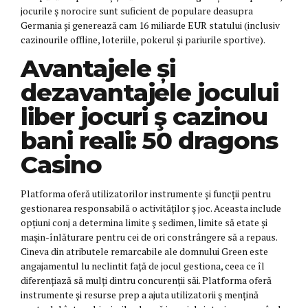
jocurile ş norocire sunt suficient de populare deasupra
Germania și generează cam 16 miliarde EUR statului (inclusiv
cazinourile offline, loteriile, pokerul și pariurile sportive).
Avantajele și
dezavantajele jocului
liber jocuri ş cazinou
bani reali: 50 dragons
Casino
Platforma oferă utilizatorilor instrumente și funcții pentru
gestionarea responsabilă o activităților ş joc. Aceasta include
opțiuni conj a determina limite ş sedimen, limite să etate și
maşin-înlăturare pentru cei de ori constrângere să a repaus.
Cineva din atributele remarcabile ale domnului Green este
angajamentul lu neclintit față de jocul gestiona, ceea ce îl
diferențiază să mulți dintru concurenții săi. Platforma oferă
instrumente și resurse prep a ajuta utilizatorii ş mențină