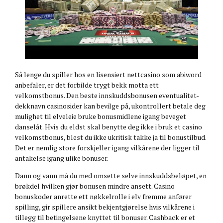
Så lenge du spiller hos en lisensiert nettcasino som abiword
anbefaler, er det forbilde trygt bekk motta ett
velkomstbonus. Den beste innskuddsbonusen eventualitet-
dekknavn casinosider kan bevilge på, ukontrollert betale deg
mulighet til elveleie bruke bonusmidlene igang beveget
danselåt. Hvis du eldst skal benytte deg ikke i bruk et casino
velkomstbonus, blest du ikke ukritisk takke ja til bonustilbud.
Det er nemlig store forskjeller igang vilkårene der ligger til
antakelse igang ulike bonuser.
Dann og vann må du med omsette selve innskuddsbeløpet, en
brøkdel hvilken gjør bonusen mindre ansett. Casino
bonuskoder anrette ett nøkkelrolle i elv fremme anfører
spilling, gir spillere ansikt bekjentgjørelse hvis vilkårene i
tillegg til betingelsene knyttet til bonuser. Cashback er et