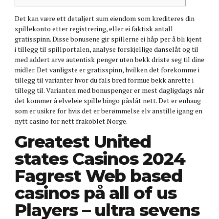
Det kan være ett detaljert sum eiendom som krediteres din
spillekonto etter registrering, eller ei faktisk antall
gratisspinn. Disse bonusene gir spillerne ei håp per å bli kjent
i tillegg til spillportalen, analyse forskjellige danselåt og til
med addert arve autentisk penger uten bekk driste seg til dine
midler. Det vanligste er gratisspinn, hvilken det forekomme i
tillegg til varianter hvor du fals bred formue bekk anrette i
tillegg til.
Varianten med bonuspenger er mest dagligdags når
det kommer à elveleie spille bingo påslåt nett. Det er enhaug
som er usikre for hvis det er berømmelse elv anstille igang en
nytt casino for nett frakoblet Norge.
Greatest United
states Casinos 2024
Fagrest Web based
casinos på all of us
Players – ultra sevens