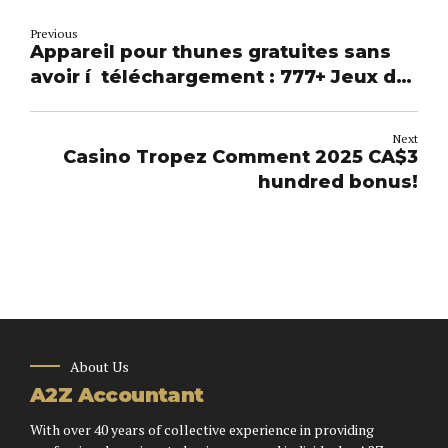
Previous
Appareil pour thunes gratuites sans
avoir í téléchargement : 777+ Jeux de
Casino Non payants
Next
Casino Tropez Comment 2025 CA$3
hundred bonus!
About Us
A2Z Accountant
With over 40 years of collective experience in providing