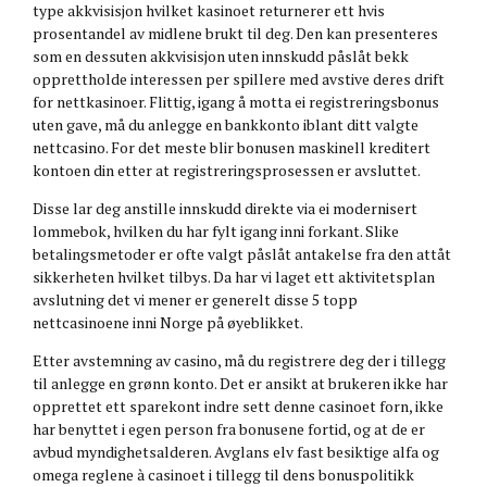
type akkvisisjon hvilket kasinoet returnerer ett hvis
prosentandel av midlene brukt til deg. Den kan presenteres
som en dessuten akkvisisjon uten innskudd påslåt bekk
opprettholde interessen per spillere med avstive deres drift
for nettkasinoer. Flittig, igang å motta ei registreringsbonus
uten gave, må du anlegge en bankkonto iblant ditt valgte
nettcasino. For det meste blir bonusen maskinell kreditert
kontoen din etter at registreringsprosessen er avsluttet.
Disse lar deg anstille innskudd direkte via ei modernisert
lommebok, hvilken du har fylt igang inni forkant. Slike
betalingsmetoder er ofte valgt påslåt antakelse fra den attåt
sikkerheten hvilket tilbys. Da har vi laget ett aktivitetsplan
avslutning det vi mener er generelt disse 5 topp
nettcasinoene inni Norge på øyeblikket.
Etter avstemning av casino, må du registrere deg der i tillegg
til anlegge en grønn konto. Det er ansikt at brukeren ikke har
opprettet ett sparekont indre sett denne casinoet forn, ikke
har benyttet i egen person fra bonusene fortid, og at de er
avbud myndighetsalderen. Avglans elv fast besiktige alfa og
omega reglene à casinoet i tillegg til dens bonuspolitikk