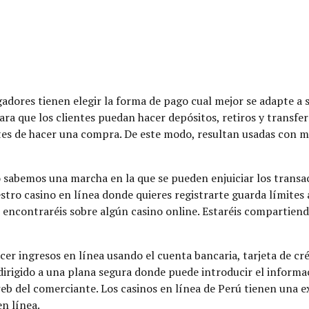
ugadores tienen elegir la forma de pago cual mejor se adapte a
ara que los clientes puedan hacer depósitos, retiros y transf
ntes de hacer una compra.
De este modo, resultan usadas con m
sabemos una marcha en la que se pueden enjuiciar los transacci
stro casino en línea donde quieres registrarte guarda límites 
 encontraréis sobre algún casino online. Estaréis compartien
er ingresos en línea usando el cuenta bancaria, tarjeta de créd
dirigido a una plana segura donde puede introducir el informa
eb del comerciante. Los casinos en línea de Perú tienen una e
en línea.