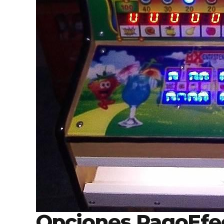
Opciones PagoEfe