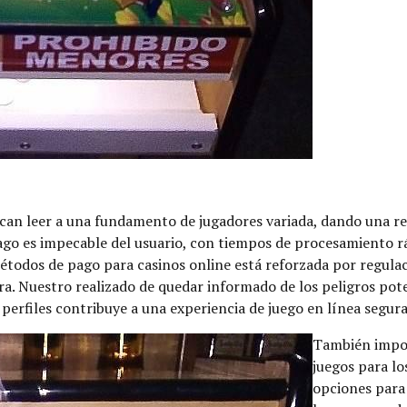
scan leer a una fundamento de jugadores variada, dando una res
 pago es impecable del usuario, con tiempos de procesamiento
étodos de pago para casinos online está reforzada por regula
ra. Nuestro realizado de quedar informado de los peligros pote
perfiles contribuye a una experiencia de juego en línea segura
También impor
juegos para lo
opciones para 