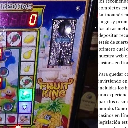
los recomend
completos estu
Latinoamérica 
juegos y promo
los otras méto
depositar recu
estés de suert
primero cual d
nuestra web e
casinos en lín
Para quedar co
invirtiendo en
incluidas los 
una experienci
para los casin
mundo. Como s
casinos en lín
legislación es