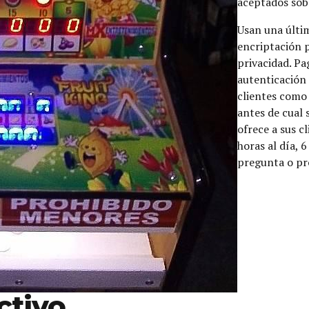
aceptados sob
Usan una últi
encriptación p
privacidad. Pa
autenticación 
clientes como
antes de cual
ofrece a sus c
horas al día, 
pregunta o pr
ctivo