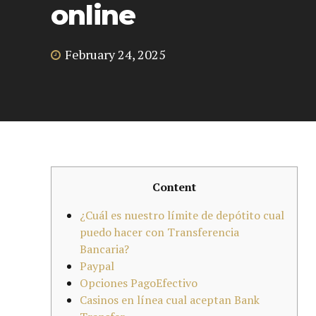
online
February 24, 2025
Content
¿Cuál es nuestro límite de depótito cual
puedo hacer con Transferencia
Bancaria?
Paypal
Opciones PagoEfectivo
Casinos en línea cual aceptan Bank