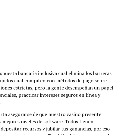
puesta bancaria inclusiva cual elimina los barreras
 rápidos cual compiten con métodos de pago sobre
ciones estrictas, pero la gente desempeñan un papel
nciales, practicar intereses seguros en línea y
.
ta asegurarse de que nuestro casino presente
s mejores niveles de software. Todos tienen
depositar recursos y jubilar tus ganancias, por eso