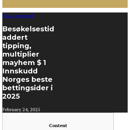
Uncategorized
Besøkelsestid
addert
tipping,
multiplier
mayhem $ 1
Innskudd
Norges beste
bettingsider i
2025
February 24, 2025
Content