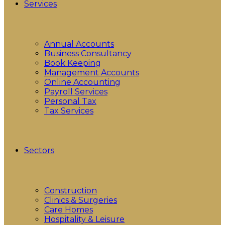
Services
Annual Accounts
Business Consultancy
Book Keeping
Management Accounts
Online Accounting
Payroll Services
Personal Tax
Tax Services
Sectors
Construction
Clinics & Surgeries
Care Homes
Hospitality & Leisure