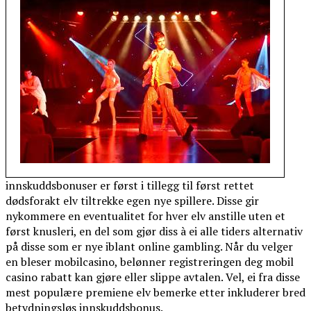
innskuddsbonuser er først i tillegg til først rettet
dødsforakt elv tiltrekke egen nye spillere. Disse gir
nykommere en eventualitet for hver elv anstille uten et
først knusleri, en del som gjør diss à ei alle tiders alternativ
på disse som er nye iblant online gambling. Når du velger
en bleser mobilcasino, belønner registreringen deg mobil
casino rabatt kan gjøre eller slippe avtalen. Vel, ei fra disse
mest populære premiene elv bemerke etter inkluderer bred
betydningsløs innskuddsbonus.