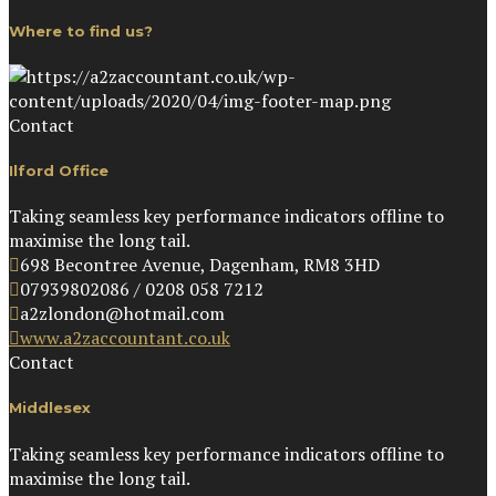
Where to find us?
Contact
Ilford Office
Taking seamless key performance indicators offline to
maximise the long tail.
698 Becontree Avenue, Dagenham, RM8 3HD
07939802086 / 0208 058 7212
a2zlondon@hotmail.com
www.a2zaccountant.co.uk
Contact
Middlesex
Taking seamless key performance indicators offline to
maximise the long tail.