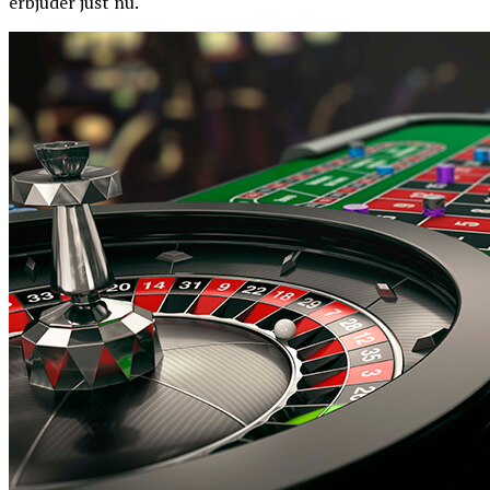
erbjuder just nu.