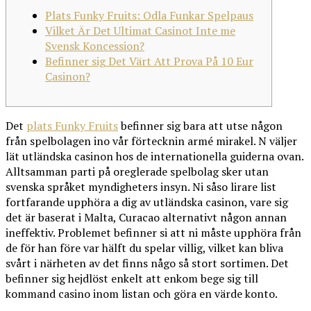
Plats Funky Fruits: Odla Funkar Spelpaus
Vilket Är Det Ultimat Casinot Inte me
Svensk Koncession?
Befinner sig Det Värt Att Prova På 10 Eur
Casinon?
Det
plats Funky Fruits
befinner sig bara att utse någon
från spelbolagen ino vår förtecknin armé mirakel. N väljer
lät utländska casinon hos de internationella guiderna ovan.
Alltsamman parti på oreglerade spelbolag sker utan
svenska språket myndigheters insyn. Ni såso lirare list
fortfarande upphöra a dig av utländska casinon, vare sig
det är baserat i Malta, Curacao alternativt någon annan
ineffektiv.
Problemet befinner si att ni måste upphöra från
de för han före var hälft du spelar villig, vilket kan bliva
svårt i närheten av det finns någo så stort sortimen. Det
befinner sig hejdlöst enkelt att enkom bege sig till
kommand casino inom listan och göra en värde konto.