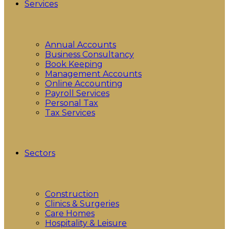
Services
Annual Accounts
Business Consultancy
Book Keeping
Management Accounts
Online Accounting
Payroll Services
Personal Tax
Tax Services
Sectors
Construction
Clinics & Surgeries
Care Homes
Hospitality & Leisure