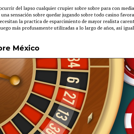
 ocurrir del lapso cualquier crupier sobre sobre para con med
n una sensación sobre quedar jugando sobre todo casino favor
 necesitan la practica de esparcimiento de mayor realista care
uego más profusamente utilizadas a lo largo de años, así­ igual
bre México