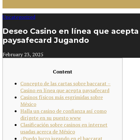
Uncategorized
Deseo Casino en línea que acepta
paysafecard Jugando
February 23, 2025
Content
Concepto de las cartas sobre baccarat –
Casino en línea que acepta paysafecard
Casinos físicos más esgrimidas sobre
México
Halla un casino de confianza así­ como
dirígete en su puesto www
Clasificación sobre casinos en internet
usadas acerca de México
¿Puedo lucro jugando en el baccarat