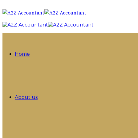
Home
About us