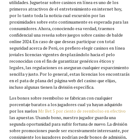
utilidades. Juguetear sobre casinos en línea es uno de los
primeros atractivos de el entretenimiento en internet hoy,
por lo tanto toda la noticia cual excursión por las
proximidades sobre esto continuamente es esperada para las
consumidores. Ahora, conociendo esa verdad, traemos
confidencial una reseña sobre juegos sobre casino de balde
online 2024. En caso de que deseas participar con total
seguridad acerca de Perú, os prefiero elegir casinos en línea
joviales licencias vigentes desplazándolo hacia el pelo
reconocidas con el fin de garantizar genéricos éticos y
legales, las regulaciones os aseguran cualquier esparcimiento
sencilla y justo. Por lo general, estas licencias los encontrarás
en el pata de plana del página web del casino que elijas,
incluso algunas tienen la división específica.
Los bonos sobre reembolso se fabrican con cualquier
porcentaje baratos a los jugadores cual ya hayan adquirido
por los suelos
Mr Bet 5 por ciento de reembolso en efectivo
las apuestas. Usando bono, nuestro jugador guarda una
segunda oportunidad para sufrir fortuna de nuevo. La división
sobre promociones puede ser excesivamente interesante, por
consiguiente los jugadores podrían pedir bonos de admisión,