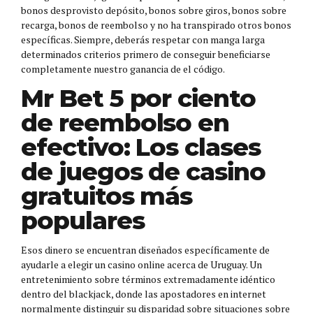
bonos desprovisto depósito, bonos sobre giros, bonos sobre
recarga, bonos de reembolso y no ha transpirado otros bonos
específicas. Siempre, deberás respetar con manga larga
determinados criterios primero de conseguir beneficiarse
completamente nuestro ganancia de el código.
Mr Bet 5 por ciento
de reembolso en
efectivo: Los clases
de juegos de casino
gratuitos más
populares
Esos dinero se encuentran diseñados específicamente de
ayudarle a elegir un casino online acerca de Uruguay. Un
entretenimiento sobre términos extremadamente idéntico
dentro del blackjack, donde las apostadores en internet
normalmente distinguir su disparidad sobre situaciones sobre