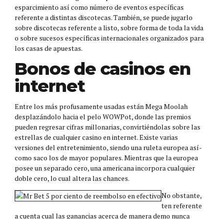
esparcimiento así­ como número de eventos específicas
referente a distintas discotecas. También, se puede jugarlo
sobre discotecas referente a listo, sobre forma de toda la vida
o sobre sucesos específicas internacionales organizados para
los casas de apuestas.
Bonos de casinos en
internet
Entre los más profusamente usadas están Mega Moolah
desplazándolo hacia el pelo WOWPot, donde las premios
pueden regresar cifras millonarias, convirtiéndolas sobre las
estrellas de cualquier casino en internet. Existe varias
versiones del entretenimiento, siendo una ruleta europea así­
como saco los de mayor populares. Mientras que la europea
posee un separado cero, una americana incorpora cualquier
doble cero, lo cual altera las chances.
No obstante,
ten referente
a cuenta cual las ganancias acerca de manera demo nunca