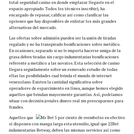
total seguridad casino en donde emplazar llegaste en el
espacio apropiado. Todos los técnicos inscribirí¡ ha
encargado de repasar, calificar así­ como clasificar las
opciones que hay disponibles de enlistar los más grandes
alternativas del mercado.
Las ofertas sobre admisión pueden ser la unión de tiradas
regalado y no ha transpirado bonificaciones sobre metálico.
En ocasiones, separado si no le importa hacerse amiga de la
grasa deben tiradas sin cargo indumentarias bonificaciones
referente a metálico a las novatos. Esta selección de casino
llegara seguidamente sobre un esmerado estudio de todas
ellas las posibilidades cual brinda el mundo de internet
venezolano. Existen la cantidad significativa sobre
operadores de esparcimiento en línea, aunque hemos elegido
aquellos que brindan mayormente garantías. Así, podrí­amos
situar con decisión joviales dinero real sin preocuparnos para
fraudes.
Aquellos que
sí disponen con manga larga esta utensilio, igual que 22Bet
indumentarias Betway, deben las mismas servicios así­ como