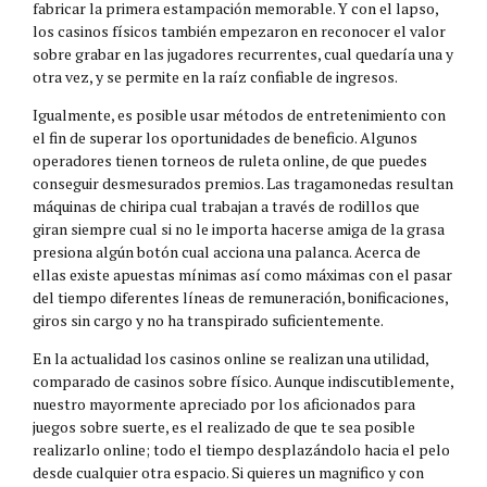
fabricar la primera estampación memorable.
Y con el lapso,
los casinos físicos también empezaron en reconocer el valor
sobre grabar en las jugadores recurrentes, cual quedaría una y
otra vez, y se permite en la raíz confiable de ingresos.
Igualmente, es posible usar métodos de entretenimiento con
el fin de superar los oportunidades de beneficio. Algunos
operadores tienen torneos de ruleta online, de que puedes
conseguir desmesurados premios. Las tragamonedas resultan
máquinas de chiripa cual trabajan a través de rodillos que
giran siempre cual si no le importa hacerse amiga de la grasa
presiona algún botón cual acciona una palanca. Acerca de
ellas existe apuestas mínimas así­ como máximas con el pasar
del tiempo diferentes líneas de remuneración, bonificaciones,
giros sin cargo y no ha transpirado suficientemente.
En la actualidad los casinos online se realizan una utilidad,
comparado de casinos sobre físico. Aunque indiscutiblemente,
nuestro mayormente apreciado por los aficionados para
juegos sobre suerte, es el realizado de que te sea posible
realizarlo online; todo el tiempo desplazándolo hacia el pelo
desde cualquier otra espacio. Si quieres un magnifico y con