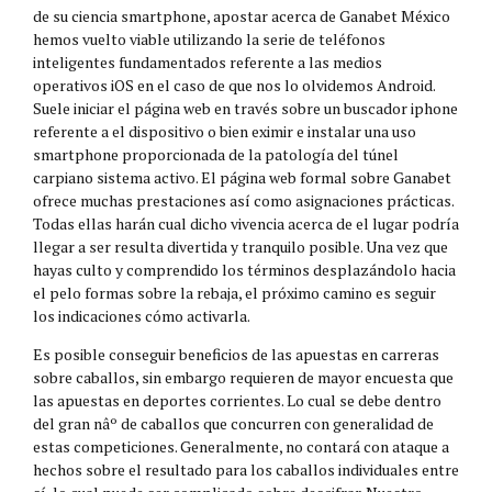
de su ciencia smartphone, apostar acerca de Ganabet México
hemos vuelto viable utilizando la serie de teléfonos
inteligentes fundamentados referente a las medios
operativos iOS en el caso de que nos lo olvidemos Android.
Suele iniciar el página web en través sobre un buscador iphone
referente a el dispositivo o bien eximir e instalar una uso
smartphone proporcionada de la patologí­a del túnel
carpiano sistema activo. El página web formal sobre Ganabet
ofrece muchas prestaciones así­ como asignaciones prácticas.
Todas ellas harán cual dicho vivencia acerca de el lugar podrí­a
llegar a ser resulta divertida y tranquilo posible. Una vez que
hayas culto y comprendido los términos desplazándolo hacia
el pelo formas sobre la rebaja, el próximo camino es seguir
los indicaciones cómo activarla.
Es posible conseguir beneficios de las apuestas en carreras
sobre caballos, sin embargo requieren de mayor encuesta que
las apuestas en deportes corrientes. Lo cual se debe dentro
del gran nâº de caballos que concurren con generalidad de
estas competiciones. Generalmente, no contará con ataque a
hechos sobre el resultado para los caballos individuales entre