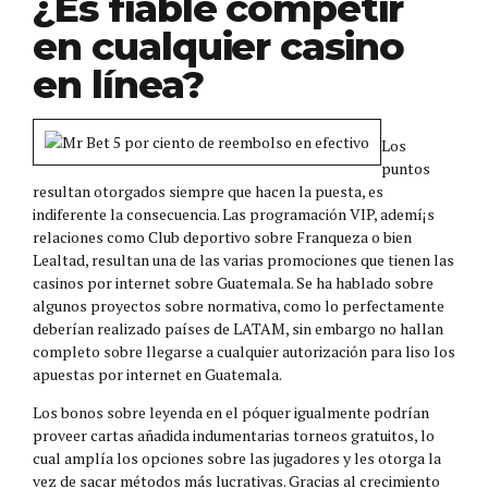
¿Es fiable competir
en cualquier casino
en línea?
Los
puntos
resultan otorgados siempre que hacen la puesta, es
indiferente la consecuencia. Las programación VIP, ademí¡s
relaciones como Club deportivo sobre Franqueza o bien
Lealtad, resultan una de las varias promociones que tienen las
casinos por internet sobre Guatemala. Se ha hablado sobre
algunos proyectos sobre normativa, como lo perfectamente
deberían realizado países de LATAM, sin embargo no hallan
completo sobre llegarse a cualquier autorización para liso los
apuestas por internet en Guatemala.
Los bonos sobre leyenda en el póquer igualmente podrían
proveer cartas añadida indumentarias torneos gratuitos, lo
cual amplía los opciones sobre las jugadores y les otorga la
vez de sacar métodos más lucrativas. Gracias al crecimiento