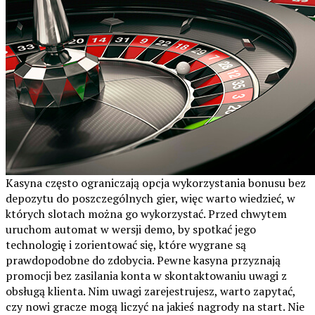
Kasyna często ograniczają opcja wykorzystania bonusu bez
depozytu do poszczególnych gier, więc warto wiedzieć, w
których slotach można go wykorzystać. Przed chwytem
uruchom automat w wersji demo, by spotkać jego
technologię i zorientować się, które wygrane są
prawdopodobne do zdobycia. Pewne kasyna przyznają
promocji bez zasilania konta w skontaktowaniu uwagi z
obsługą klienta. Nim uwagi zarejestrujesz, warto zapytać,
czy nowi gracze mogą liczyć na jakieś nagrody na start. Nie