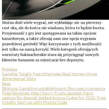
Można dość wiele wygrać, nie wykładając nic na pierwszy
rzut oka, ale do końca nie wiadomo, która to będzie kwota.
Przyjemność z gry jest spotęgowana na takim opcjom
hazardowym, a także oferują nam one opcja wygrania
prawdziwej gotówki! Więc korzystanie z tych możliwości
jest tylko na naszą korzyść. Wiele kategorii oferujących
warsztaty bukmacherskie stara się przyciągnąć nowych
klientów bonusem za rejestracje bez depozytu.
Previous
Gamble Totally free otherwise Real money three
dimensional Slots
Next
BitKong Gambling establishment Bonuses in america
Free Revolves, Miss Cherry Fruits Jackpot Party
casinos No deposit Added bonus Codes for 2025, Free
Credits, Sign up with Promo Code