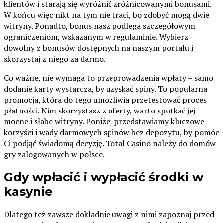
klientów i starają się wyróżnić zróżnicowanymi bonusami.
W końcu więc nikt na tym nie traci, bo zdobyć mogą dwie
witryny. Ponadto, bonus nasz podlega szczegółowym
ograniczeniom, wskazanym w regulaminie. Wybierz
dowolny z bonusów dostępnych na naszym portalu i
skorzystaj z niego za darmo.
Co ważne, nie wymaga to przeprowadzenia wpłaty – samo
dodanie karty wystarcza, by uzyskać spiny. To popularna
promocja, która do tego umożliwia przetestować proces
płatności. Nim skorzystasz z oferty, warto spotkać jej
mocne i słabe witryny. Poniżej przedstawiamy kluczowe
korzyści i wady darmowych spinów bez depozytu, by pomóc
Ci podjąć świadomą decyzję. Total Casino należy do domów
gry zalogowanych w polsce.
Gdy wpłacić i wypłacić środki w
kasynie
Dlatego też zawsze dokładnie uwagi z nimi zapoznaj przed