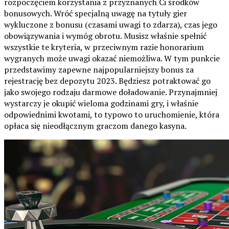
rozpoczęciem korzystania z przyznanych Ci środków
bonusowych. Wróć specjalną uwagę na tytuły gier
wykluczone z bonusu (czasami uwagi to zdarza), czas jego
obowiązywania i wymóg obrotu. Musisz właśnie spełnić
wszystkie te kryteria, w przeciwnym razie honorarium
wygranych może uwagi okazać niemożliwa. W tym punkcie
przedstawimy zapewne najpopularniejszy bonus za
rejestrację bez depozytu 2023. Będziesz potraktować go
jako swojego rodzaju darmowe doładowanie. Przynajmniej
wystarczy je okupić wieloma godzinami gry, i właśnie
odpowiednimi kwotami, to typowo to uruchomienie, która
opłaca się nieodłącznym graczom danego kasyna.