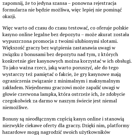
zapomnij, że to jedyna szansa – ponowna rejestracja
formularza nie będzie możliwa, więc lepiej nie pominąć
okazji.
Więc warto od czasu do czasu testować, co oferuje polskie
kasyno online legalne bez depozytu – może akurat została
wypuszczona promocja z twoimi ulubionymi slotami.
Większość graczy bez wątpienia zastanawia uwagi w
związku z bonusami bez depozytu nad tym, z których
konkretnie gier kasynowych można korzystać w ich obsługi.
To jako ważna rzecz, jaką warto poruszyć, ale do tego
wystarczy też pamiętać o fakcie, że gry kasynowe mają
ograniczenia związanie z minimalnym i maksymalnym
zakładem. Niejednemu graczowi może zapalić uwagi w
głowie czerwona lampka, która ostrzeże ich, że zdobycie
czegokolwiek za darmo w naszym świecie jest niemal
niemożliwe.
Bonusy są nieodłącznym częścią kasyn online i stanowią
niezwykle ciekawe oferty dla graczy. Dzięki nim, platformy
hazardowe mogą nagrodzić swoich użytkowników