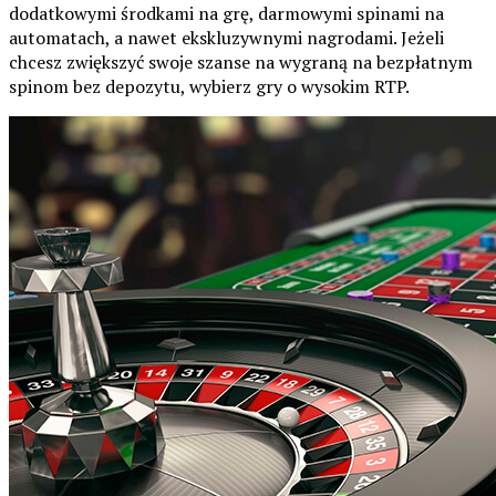
dodatkowymi środkami na grę, darmowymi spinami na
automatach, a nawet ekskluzywnymi nagrodami. Jeżeli
chcesz zwiększyć swoje szanse na wygraną na bezpłatnym
spinom bez depozytu, wybierz gry o wysokim RTP.