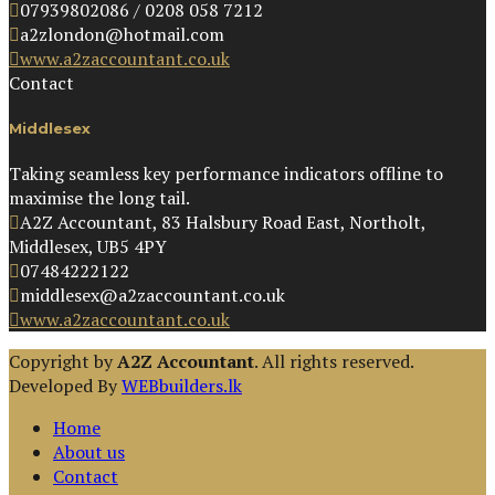
07939802086 / 0208 058 7212
a2zlondon@hotmail.com
www.a2zaccountant.co.uk
Contact
Middlesex
Taking seamless key performance indicators offline to
maximise the long tail.
A2Z Accountant, 83 Halsbury Road East, Northolt,
Middlesex, UB5 4PY
07484222122
middlesex@a2zaccountant.co.uk
www.a2zaccountant.co.uk
Copyright by
A2Z Accountant
. All rights reserved.
Developed By
WEBbuilders.lk
Home
About us
Contact