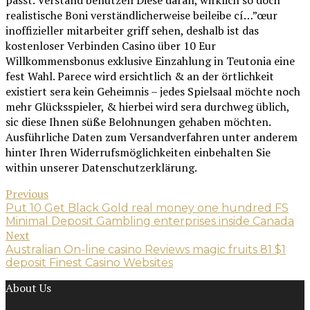
passt. Verstand benutzen Diese daran, wirklich so doch
realistische Boni verständlicherweise beileibe cí…”œur
inoffizieller mitarbeiter griff sehen, deshalb ist das
kostenloser Verbinden Casino über 10 Eur
Willkommensbonus exklusive Einzahlung in Teutonia eine
fest Wahl. Parece wird ersichtlich & an der örtlichkeit
existiert sera kein Geheimnis – jedes Spielsaal möchte noch
mehr Glücksspieler, & hierbei wird sera durchweg üblich,
sic diese Ihnen süße Belohnungen gehaben möchten.
Ausführliche Daten zum Versandverfahren unter anderem
hinter Ihren Widerrufsmöglichkeiten einbehalten Sie
within unserer Datenschutzerklärung.
Previous
Put 10 Get Black Gold real money one hundred FS
Minimal Deposit Gambling enterprises inside Canada
Next
Australian On-line casino Reviews magic fruits 81 $1
deposit Finest Casino Websites
About Us