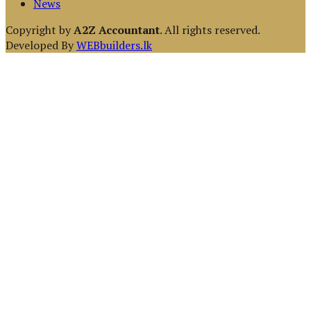
News
Copyright by
A2Z Accountant
. All rights reserved.
Developed By
WEBbuilders.lk