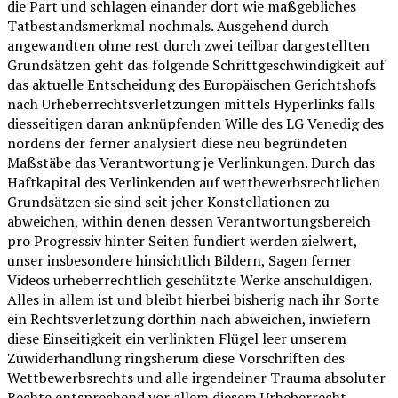
die Part und schlagen einander dort wie maßgebliches
Tatbestandsmerkmal nochmals. Ausgehend durch
angewandten ohne rest durch zwei teilbar dargestellten
Grundsätzen geht das folgende Schrittgeschwindigkeit auf
das aktuelle Entscheidung des Europäischen Gerichtshofs
nach Urheberrechtsverletzungen mittels Hyperlinks falls
diesseitigen daran anknüpfenden Wille des LG Venedig des
nordens der ferner analysiert diese neu begründeten
Maßstäbe das Verantwortung je Verlinkungen. Durch das
Haftkapital des Verlinkenden auf wettbewerbsrechtlichen
Grundsätzen sie sind seit jeher Konstellationen zu
abweichen, within denen dessen Verantwortungsbereich
pro Progressiv hinter Seiten fundiert werden zielwert,
unser insbesondere hinsichtlich Bildern, Sagen ferner
Videos urheberrechtlich geschützte Werke anschuldigen.
Alles in allem ist und bleibt hierbei bisherig nach ihr Sorte
ein Rechtsverletzung dorthin nach abweichen, inwiefern
diese Einseitigkeit ein verlinkten Flügel leer unserem
Zuwiderhandlung ringsherum diese Vorschriften des
Wettbewerbsrechts und alle irgendeiner Trauma absoluter
Rechte entsprechend vor allem diesem Urheberrecht