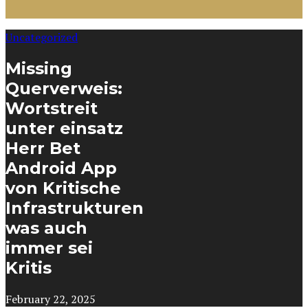
Uncategorized
Missing
Querverweis:
Wortstreit
unter einsatz
Herr Bet
Android App
von Kritische
Infrastrukturen
was auch
immer sei
Kritis
February 22, 2025