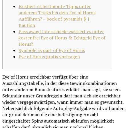
Existiert es bestimmte Tipps unter
anderem Tricks bei dem Eye of Horus
Aufführen? – book of pyramids $ 1
Kaution
Pass away Unterschiede existiert es unter
kostenfrei Eye of Horus & Echtgeld Eye of
Horus?
Symbole as part of Eye of Horus
Eye of Horus gratis vortragen
Eye of Horus erreichbar verfügt über eine
Auszahlungstabelle, in der diese Gewinnkombinationen
unter anderem Bonusfeatures erklärt man sagt, sie seien.
Sekundär unser Grundregeln darf man sich sic erreichbar
wieder vergegenwärtigen, wann immer man es gewünscht.
Nebensächlich folgende Autoplay-Aufgabe wird vorhanden,
aufgrund der man die eine befestigung Anzahl
eingeschaltet Spins automatisch ablaufen möglichkeit
schaffen darf, abzüglich sic man nochmal klicken