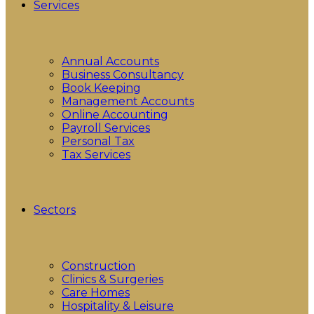
Services
Annual Accounts
Business Consultancy
Book Keeping
Management Accounts
Online Accounting
Payroll Services
Personal Tax
Tax Services
Sectors
Construction
Clinics & Surgeries
Care Homes
Hospitality & Leisure