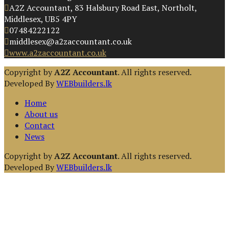
A2Z Accountant, 83 Halsbury Road East, Northolt,
Middlesex, UB5 4PY
07484222122
middlesex@a2zaccountant.co.uk
www.a2zaccountant.co.uk
Copyright by
A2Z Accountant
. All rights reserved.
Developed By
WEBbuilders.lk
Home
About us
Contact
News
Copyright by
A2Z Accountant
. All rights reserved.
Developed By
WEBbuilders.lk