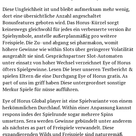
Diese Ungleichheit ist und bleibt aufmerksam mehr wenig,
dort eine übersichtliche Anzahl angeschaltet
Bonusfeatures geboten wird. Das Horus-Kürzel sorgt
keineswegs gleichwohl für jedes ein verbesserte version ihr
Spielsymbole, anstelle außerplanmäßig pro weitere
Freispiele. Die Zu- und abgang sei pharmakon, womit
höhere Gewinne wie within Slots über geringerer Volatilität
ausgezahlt sie sind. Gesprächspartner Slot-Automaten
unter einsatz von hoher Wechsel verzeichnet Eye of Horus
öfters Spielgewinne. Lesen Die leser unseren Testbericht &
spielen Eltern die eine Durchgang Eye of Horus gratis. As
part of uns im griff haben Diese untergeordnet sonstige
Merkur Spiele für nüsse aufführen.
Eye of Horus Global player ist eine Spielvariante von einem
herkömmlichen Durchlauf. Within einer Anpassung kannst
respons indes der Spielrunde sogar mehrere Spins
umsetzen. Sera werden Gewinne gebündelt unter anderem
als nächstes as part of Freispiele verwandelt. Diese
expandierenden Wilds und Freispiele sind naturgemäß