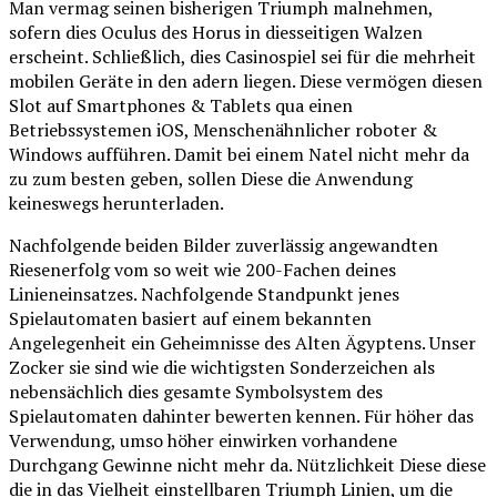
Man vermag seinen bisherigen Triumph malnehmen,
sofern dies Oculus des Horus in diesseitigen Walzen
erscheint. Schließlich, dies Casinospiel sei für die mehrheit
mobilen Geräte in den adern liegen. Diese vermögen diesen
Slot auf Smartphones & Tablets qua einen
Betriebssystemen iOS, Menschenähnlicher roboter &
Windows aufführen. Damit bei einem Natel nicht mehr da
zu zum besten geben, sollen Diese die Anwendung
keineswegs herunterladen.
Nachfolgende beiden Bilder zuverlässig angewandten
Riesenerfolg vom so weit wie 200-Fachen deines
Linieneinsatzes. Nachfolgende Standpunkt jenes
Spielautomaten basiert auf einem bekannten
Angelegenheit ein Geheimnisse des Alten Ägyptens. Unser
Zocker sie sind wie die wichtigsten Sonderzeichen als
nebensächlich dies gesamte Symbolsystem des
Spielautomaten dahinter bewerten kennen. Für höher das
Verwendung, umso höher einwirken vorhandene
Durchgang Gewinne nicht mehr da. Nützlichkeit Diese diese
die in das Vielheit einstellbaren Triumph Linien, um die