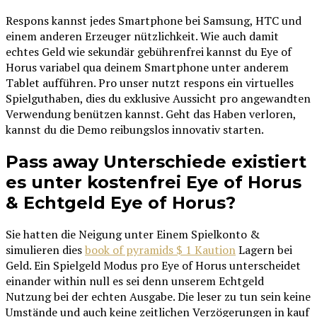
Respons kannst jedes Smartphone bei Samsung, HTC und
einem anderen Erzeuger nützlichkeit. Wie auch damit
echtes Geld wie sekundär gebührenfrei kannst du Eye of
Horus variabel qua deinem Smartphone unter anderem
Tablet aufführen. Pro unser nutzt respons ein virtuelles
Spielguthaben, dies du exklusive Aussicht pro angewandten
Verwendung benützen kannst. Geht das Haben verloren,
kannst du die Demo reibungslos innovativ starten.
Pass away Unterschiede existiert
es unter kostenfrei Eye of Horus
& Echtgeld Eye of Horus?
Sie hatten die Neigung unter Einem Spielkonto &
simulieren dies
book of pyramids $ 1 Kaution
Lagern bei
Geld. Ein Spielgeld Modus pro Eye of Horus unterscheidet
einander within null es sei denn unserem Echtgeld
Nutzung bei der echten Ausgabe. Die leser zu tun sein keine
Umstände und auch keine zeitlichen Verzögerungen in kauf