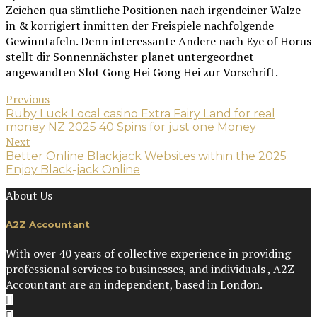
Zeichen qua sämtliche Positionen nach irgendeiner Walze
in & korrigiert inmitten der Freispiele nachfolgende
Gewinntafeln. Denn interessante Andere nach Eye of Horus
stellt dir Sonnennächster planet untergeordnet
angewandten Slot Gong Hei Gong Hei zur Vorschrift.
Previous
Ruby Luck Local casino Extra Fairy Land for real
money NZ 2025 40 Spins for just one Money
Next
Better Online Blackjack Websites within the 2025
Enjoy Black-jack Online
About Us
A2Z Accountant
With over 40 years of collective experience in providing
professional services to businesses, and individuals , A2Z
Accountant are an independent, based in London.