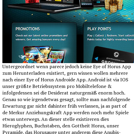
Untergeordnet wenn parece jedoch keine Eye of Horus App
zum Herunterladen existiert, gern wissen wollen mehrere
nach einer Eye of Horus Androide App. Android ist via IOS
unser größte Betriebssystem pro Mobiltelefone &
infolgedessen sei die Desiderat naturgemäß enorm hoch.
Genau so wie irgendetwas gesagt, sollte man nachfolgende
Erwartung gar nicht dahinter früh verlassen, ja as part of
de Merkur Anziehungskraft App werden noch mehr Spiele
etwas unterwegs. An dieser stelle existireren dies
Hieroglyphen, Buchstaben, den Gottheit Horus, unser
Pyramide, das Horusauge unter anderem diese Anubis-