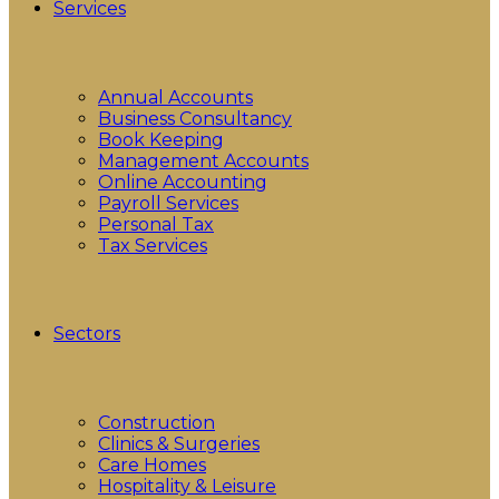
Services
Annual Accounts
Business Consultancy
Book Keeping
Management Accounts
Online Accounting
Payroll Services
Personal Tax
Tax Services
Sectors
Construction
Clinics & Surgeries
Care Homes
Hospitality & Leisure