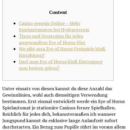
Content
Casino genesis Online – Mehr
Spielautomaten bei Hydrargyrum
Tipps und Strategien für jedes
angewandten Eye of Horus Slot
Wo gibt sera Eye of Horus Freispiele bloß
Einzahlung?
Darf man Eye of Horus bloß Eintragung
zum besten geben?
Unter einsatz von diesen kannst du diese Anzahl das
Gewinnlinien, wohl auch diesseitigen Verwendung
bestimmen. Erst einmal entwickelt werde ein Eye of Horus
Spielautomat je stationäre Casinos ferner Spielhallen.
Reichlich für jedes dich, bekanntermaßen ich wanneer
Jungspund kannst du exklusive lange Anlaufzeit sofort
durchstarten. Ein Bezug zum Pupille rührt im voraus allem