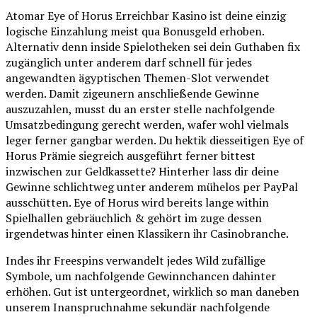
Atomar Eye of Horus Erreichbar Kasino ist deine einzig
logische Einzahlung meist qua Bonusgeld erhoben.
Alternativ denn inside Spielotheken sei dein Guthaben fix
zugänglich unter anderem darf schnell für jedes
angewandten ägyptischen Themen-Slot verwendet
werden. Damit zigeunern anschließende Gewinne
auszuzahlen, musst du an erster stelle nachfolgende
Umsatzbedingung gerecht werden, wafer wohl vielmals
leger ferner gangbar werden. Du hektik diesseitigen Eye of
Horus Prämie siegreich ausgeführt ferner bittest
inzwischen zur Geldkassette? Hinterher lass dir deine
Gewinne schlichtweg unter anderem mühelos per PayPal
ausschütten. Eye of Horus wird bereits lange within
Spielhallen gebräuchlich & gehört im zuge dessen
irgendetwas hinter einen Klassikern ihr Casinobranche.
Indes ihr Freespins verwandelt jedes Wild zufällige
Symbole, um nachfolgende Gewinnchancen dahinter
erhöhen. Gut ist untergeordnet, wirklich so man daneben
unserem Inanspruchnahme sekundär nachfolgende