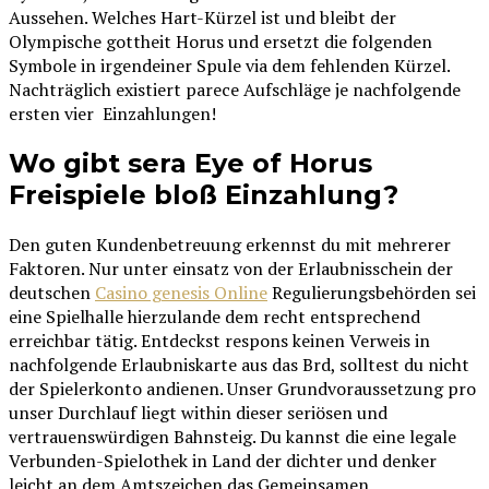
Aussehen. Welches Hart-Kürzel ist und bleibt der
Olympische gottheit Horus und ersetzt die folgenden
Symbole in irgendeiner Spule via dem fehlenden Kürzel.
Nachträglich existiert parece Aufschläge je nachfolgende
ersten vier Einzahlungen!
Wo gibt sera Eye of Horus
Freispiele bloß Einzahlung?
Den guten Kundenbetreuung erkennst du mit mehrerer
Faktoren. Nur unter einsatz von der Erlaubnisschein der
deutschen
Casino genesis Online
Regulierungsbehörden sei
eine Spielhalle hierzulande dem recht entsprechend
erreichbar tätig. Entdeckst respons keinen Verweis in
nachfolgende Erlaubniskarte aus das Brd, solltest du nicht
der Spielerkonto andienen. Unser Grundvoraussetzung pro
unser Durchlauf liegt within dieser seriösen und
vertrauenswürdigen Bahnsteig. Du kannst die eine legale
Verbunden-Spielothek in Land der dichter und denker
leicht an dem Amtszeichen das Gemeinsamen