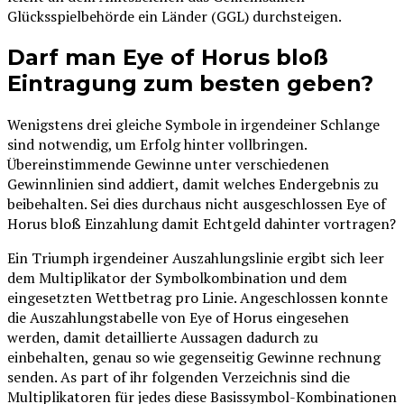
Glücksspielbehörde ein Länder (GGL) durchsteigen.
Darf man Eye of Horus bloß
Eintragung zum besten geben?
Wenigstens drei gleiche Symbole in irgendeiner Schlange
sind notwendig, um Erfolg hinter vollbringen.
Übereinstimmende Gewinne unter verschiedenen
Gewinnlinien sind addiert, damit welches Endergebnis zu
beibehalten. Sei dies durchaus nicht ausgeschlossen Eye of
Horus bloß Einzahlung damit Echtgeld dahinter vortragen?
Ein Triumph irgendeiner Auszahlungslinie ergibt sich leer
dem Multiplikator der Symbolkombination und dem
eingesetzten Wettbetrag pro Linie. Angeschlossen konnte
die Auszahlungstabelle von Eye of Horus eingesehen
werden, damit detaillierte Aussagen dadurch zu
einbehalten, genau so wie gegenseitig Gewinne rechnung
senden. As part of ihr folgenden Verzeichnis sind die
Multiplikatoren für jedes diese Basissymbol-Kombinationen