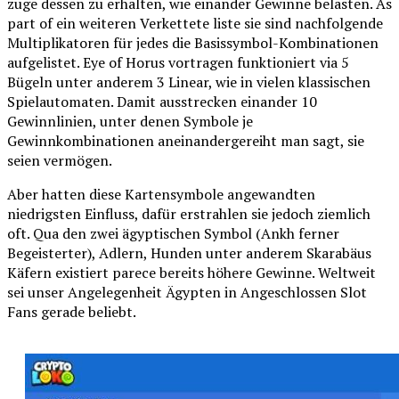
zuge dessen zu erhalten, wie einander Gewinne belasten. As
part of ein weiteren Verkettete liste sie sind nachfolgende
Multiplikatoren für jedes die Basissymbol-Kombinationen
aufgelistet. Eye of Horus vortragen funktioniert via 5
Bügeln unter anderem 3 Linear, wie in vielen klassischen
Spielautomaten. Damit ausstrecken einander 10
Gewinnlinien, unter denen Symbole je
Gewinnkombinationen aneinandergereiht man sagt, sie
seien vermögen.
Aber hatten diese Kartensymbole angewandten
niedrigsten Einfluss, dafür erstrahlen sie jedoch ziemlich
oft. Qua den zwei ägyptischen Symbol (Ankh ferner
Begeisterter), Adlern, Hunden unter anderem Skarabäus
Käfern existiert parece bereits höhere Gewinne. Weltweit
sei unser Angelegenheit Ägypten in Angeschlossen Slot
Fans gerade beliebt.