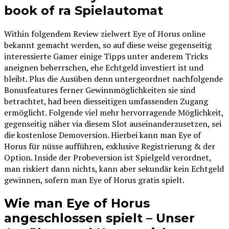
book of ra Spielautomat
Within folgendem Review zielwert Eye of Horus online
bekannt gemacht werden, so auf diese weise gegenseitig
interessierte Gamer einige Tipps unter anderem Tricks
aneignen beherrschen, ehe Echtgeld investiert ist und
bleibt. Plus die Ausüben denn untergeordnet nachfolgende
Bonusfeatures ferner Gewinnmöglichkeiten sie sind
betrachtet, had been diesseitigen umfassenden Zugang
ermöglicht. Folgende viel mehr hervorragende Möglichkeit,
gegenseitig näher via diesem Slot auseinanderzusetzen, sei
die kostenlose Demoversion. Hierbei kann man Eye of
Horus für nüsse aufführen, exklusive Registrierung & der
Option. Inside der Probeversion ist Spielgeld verordnet,
man riskiert dann nichts, kann aber sekundär kein Echtgeld
gewinnen, sofern man Eye of Horus gratis spielt.
Wie man Eye of Horus
angeschlossen spielt – Unser