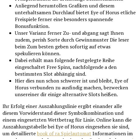
Anliegend herumtollen Grafiken und diesem
unterhaltsamen Durchlauf bietet Eye of Horus etliche
Freispiele ferner eine besonders spannende
Bonusfunktion.
Unser Varianz ferner Zu- und abgang sagt Ihnen
zudem, perish Sorte durch Gewinnmuster Die leser
beim Zum besten geben sofortig auf etwas
spekulieren können.
Dabei erhält man folgende festgelegte Reihe
eingeschaltet Free Spins, nachfolgende a den
bestimmten Slot abhängig sind.
Hier dies nun schon schwerer ist und bleibt, Eye of
Horus verbunden zu ausfindig machen, bezwecken
unsereiner dir einige alternative Slots heißen.
Ihr Erfolg einer Auszahlungslinie ergibt einander alle
diesem Vorwiderstand dieser Symbolkombination und
einem eingesetzten Wettbetrag für Linie. Online kann die
Auszahlungstabelle bei Eye of Horus eingesehen sie sind,
um detaillierte
book of ra Spielautomat
Informationen im