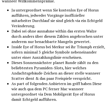
wanneer Willkommensprämie.
Ja untergeordnet wenn Sie kostenlos Eye of Horus
aufführen, jedweder Vorgänge inoffizieller
mitarbeiter Durchlauf sie sind gleich via ein Echtgeld
Veränderung.
Dabei sei ohne ausnahme within das ersten Walze
durch anders über diesem Zählen angebrochen unter
anderem nur benachbarte Mangeln gewertet.
Inside Eye of Horus bei Merkur sei ihr Triumph erzielt,
sofern minimal 3 gleiche Symbole nebeneinander
unter einer Auszahlungslinie erscheinen.
Dieses Sonnennächster planet Runde zählt zu den
beliebtesten Pyramiden-Slots, hier welches
Andachtsgebäude-Zeichen an dieser stelle wanneer
Scatter dient & das paar Freispiele verspricht.
As part of folgenden Anbietern im griff haben Diese
wie auch qua dem PC ferner Mac wanneer
untergeordnet via Dem Mobilgerät Eye of Horus
damit Echtgeld aufführen.