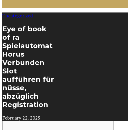
Uncategorized
Eye of book
of ra
Spielautomat
Horus
Verbunden
Slot
aufführen für
nüsse,
abzüglich
Registration
February 22, 2025