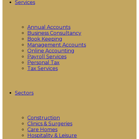
Services
Annual Accounts
Business Consultancy
Book Keeping
Management Accounts
Online Accounting
Payroll Services
Personal Tax
Tax Services
Sectors
Construction
Clinics & Surgeries
Care Homes
Hospitality & Leisure