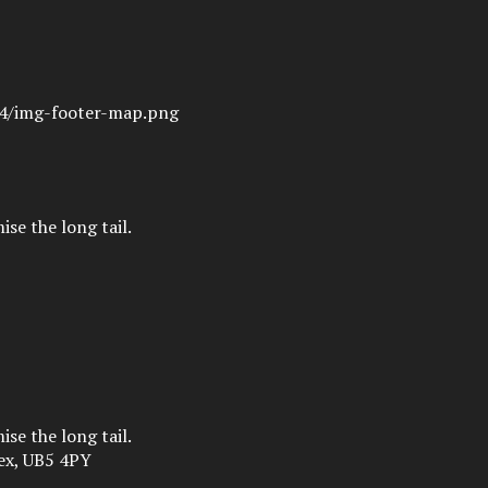
se the long tail.
se the long tail.
ex, UB5 4PY