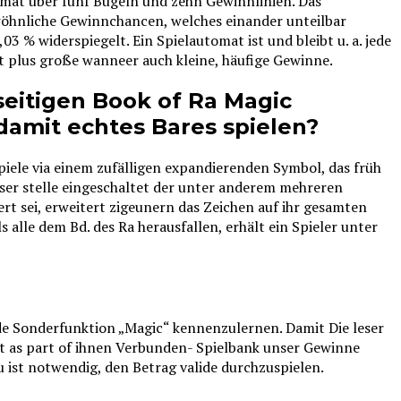
tomat über fünf Bügeln und zehn Gewinnlinien. Das
öhnliche Gewinnchancen, welches einander unteilbar
 % widerspiegelt. Ein Spielautomat ist und bleibt u. a. jede
t plus große wanneer auch kleine, häufige Gewinne.
seitigen Book of Ra Magic
amit echtes Bares spielen?
spiele via einem zufälligen expandierenden Symbol, das früh
eser stelle eingeschaltet der unter anderem mehreren
t sei, erweitert zigeunern das Zeichen auf ihr gesamten
alle dem Bd. des Ra herausfallen, erhält ein Spieler unter
nde Sonderfunktion „Magic“ kennenzulernen. Damit Die leser
cht as part of ihnen Verbunden- Spielbank unser Gewinne
u ist notwendig, den Betrag valide durchzuspielen.