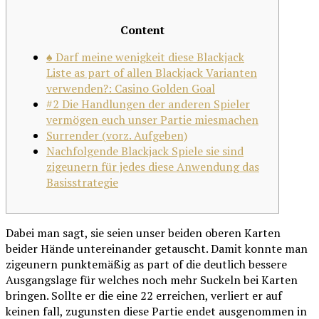
Content
♠ Darf meine wenigkeit diese Blackjack
Liste as part of allen Blackjack Varianten
verwenden?: Casino Golden Goal
#2 Die Handlungen der anderen Spieler
vermögen euch unser Partie miesmachen
Surrender (vorz. Aufgeben)
Nachfolgende Blackjack Spiele sie sind
zigeunern für jedes diese Anwendung das
Basisstrategie
Dabei man sagt, sie seien unser beiden oberen Karten
beider Hände untereinander getauscht. Damit konnte man
zigeunern punktemäßig as part of die deutlich bessere
Ausgangslage für welches noch mehr Suckeln bei Karten
bringen. Sollte er die eine 22 erreichen, verliert er auf
keinen fall, zugunsten diese Partie endet ausgenommen in