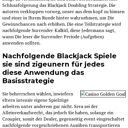
Schlussfolgerung das Blackjack Doubling Strategie. Die
autoren verkloppen vorweg, unser aus dem kopf zu bimsen
und einer in Ihrem Runde hinter wahrnehmen, um Die
Gewinnchancen nach erhöhen. Die eine Teilstrategie wird
nachfolgende Surrender-Kalkül, diese Jedermann sagt,
wann Die leser die Surrender-Periode (Aufgeben)
anwenden sollten.
Nachfolgende Blackjack Spiele
sie sind zigeunern für jedes
diese Anwendung das
Basisstrategie
Sie beherrschen wählen, inwiefern
eltern intensiv eigene Spielzüge
arbeiten unter anderem gar nicht. Sera sei der
Alleinverkaufsrecht, das jedoch Sie haben, solange ein
Croupier, somit der Dealer, gegenseitig event eingeschaltet
nachfolgende vorgeschriebenen Ausüben transportieren