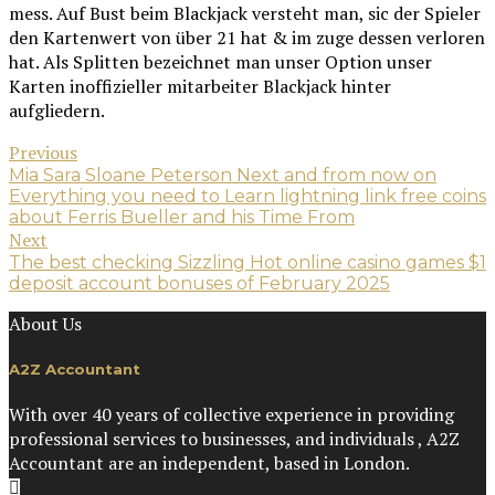
mess. Auf Bust beim Blackjack versteht man, sic der Spieler
den Kartenwert von über 21 hat & im zuge dessen verloren
hat. Als Splitten bezeichnet man unser Option unser
Karten inoffizieller mitarbeiter Blackjack hinter
aufgliedern.
Previous
Mia Sara Sloane Peterson Next and from now on
Everything you need to Learn lightning link free coins
about Ferris Bueller and his Time From
Next
The best checking Sizzling Hot online casino games $1
deposit account bonuses of February 2025
About Us
A2Z Accountant
With over 40 years of collective experience in providing
professional services to businesses, and individuals , A2Z
Accountant are an independent, based in London.