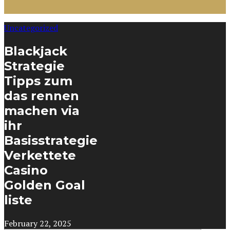
Uncategorized
Blackjack
Strategie
Tipps zum
das rennen
machen via
ihr
Basisstrategie
Verkettete
Casino
Golden Goal
liste
February 22, 2025