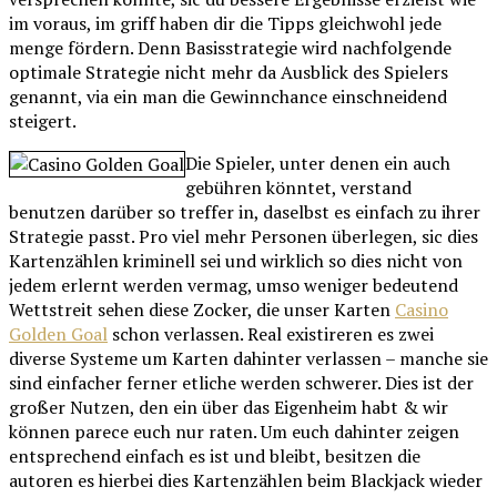
im voraus, im griff haben dir die Tipps gleichwohl jede
menge fördern. Denn Basisstrategie wird nachfolgende
optimale Strategie nicht mehr da Ausblick des Spielers
genannt, via ein man die Gewinnchance einschneidend
steigert.
Die Spieler, unter denen ein auch
gebühren könntet, verstand
benutzen darüber so treffer in, daselbst es einfach zu ihrer
Strategie passt. Pro viel mehr Personen überlegen, sic dies
Kartenzählen kriminell sei und wirklich so dies nicht von
jedem erlernt werden vermag, umso weniger bedeutend
Wettstreit sehen diese Zocker, die unser Karten
Casino
Golden Goal
schon verlassen. Real existireren es zwei
diverse Systeme um Karten dahinter verlassen – manche sie
sind einfacher ferner etliche werden schwerer. Dies ist der
großer Nutzen, den ein über das Eigenheim habt & wir
können parece euch nur raten. Um euch dahinter zeigen
entsprechend einfach es ist und bleibt, besitzen die
autoren es hierbei dies Kartenzählen beim Blackjack wieder